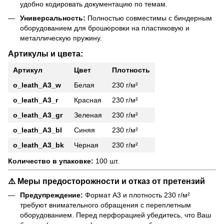
удобно кодировать документацию по темам.
Универсальность:
Полностью совместимы с биндерным
оборудованием для брошюровки на пластиковую и
металлическую пружину.
Артикулы и цвета:
Артикул
Цвет
Плотность
o_leath_A3_w
Белая
230 г/м²
o_leath_A3_r
Красная
230 г/м²
o_leath_A3_gr
Зеленая
230 г/м²
o_leath_A3_bl
Синяя
230 г/м²
o_leath_A3_bk
Черная
230 г/м²
Количество в упаковке:
100 шт.
⚠️ Меры предосторожности и отказ от претензий
Предупреждение:
Формат А3 и плотность 230 г/м²
требуют внимательного обращения с переплетным
оборудованием. Перед перфорацией убедитесь, что Ваш