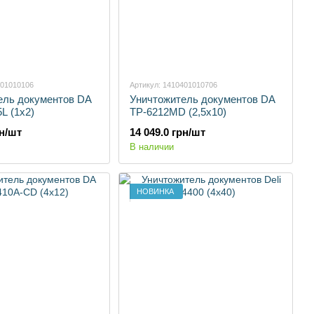
401010106
Артикул: 1410401010706
ель документов DA
Уничтожитель документов DA
L (1х2)
TP-6212MD (2,5х10)
рн/шт
14 049.0 грн/шт
В наличии
НОВИНКА