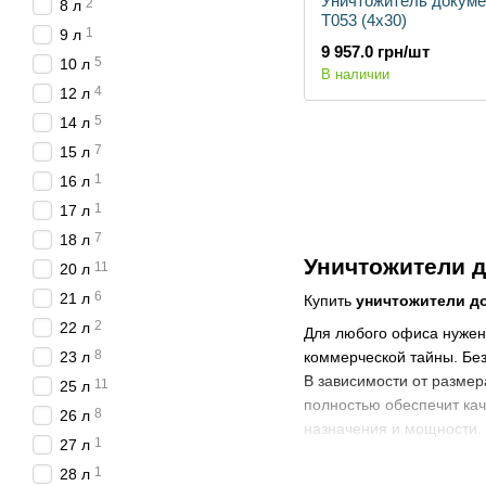
Уничтожитель докумен
2
8 л
T053 (4х30)
1
9 л
9 957.0 грн/шт
5
10 л
В наличии
4
12 л
5
14 л
7
15 л
1
16 л
1
17 л
7
18 л
Уничтожители 
11
20 л
6
21 л
Купить
уничтожители д
2
22 л
Для любого офиса нужен 
8
23 л
коммерческой тайны. Бе
В зависимости от разме
11
25 л
полностью обеспечит ка
8
26 л
назначения и мощности.
1
27 л
Разновидности
1
28 л