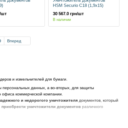
ель документов
Уничтожитель документов
9)
HSM Securio С18 (1,9х15)
н/шт
30 567.0 грн/шт
В наличии
9
Вперед
деров и измельчителей для бумаги.
ы персональных данных, а во-вторых, для защиты
о офиса коммерческой компании.
надежного и недорогого уничтожителя
документов, который
 приобрести уничтожители документов
различного