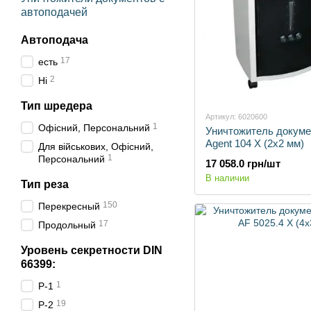
автоподачей
Автоподача
17
есть
2
Ні
Тип шредера
Артикул: 6020600
1
Офісний, Персональний
Уничтожитель докуме
Agent 104 X (2x2 мм)
Для військових, Офісний,
1
Персональний
17 058.0 грн/шт
В наличии
Тип реза
150
Перекресный
17
Продольный
Уровень секретности DIN
66399:
1
Р-1
19
P-2