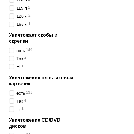
110 л
производительностью
1
115 л
В нашем интернет-магаз
2
120 л
надежными и проверенны
1
165 л
Уничтожает скобы и
скрепки
149
есть
4
Так
1
Ні
Уничтожение пластиковых
карточек
131
есть
4
Так
1
Ні
Уничтожение CD/DVD
дисков