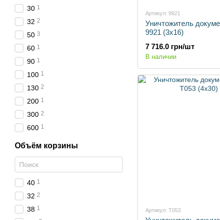
1
30
Артикул: 9921
2
32
Уничтожитель докумен
9921 (3х16)
3
50
7 716.0 грн/шт
1
60
В наличии
1
90
1
100
2
130
1
200
2
300
1
600
Объём корзины
1
40
2
32
1
38
Артикул: T053