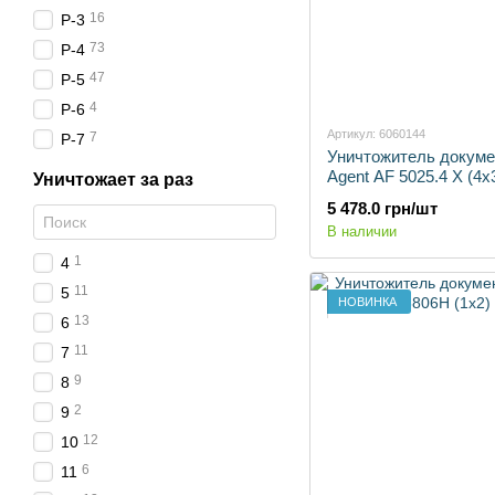
16
P-3
73
P-4
47
P-5
4
P-6
Артикул: 6060144
7
P-7
Уничтожитель докуме
Agent AF 5025.4 X (4x
Уничтожает за раз
5 478.0 грн/шт
В наличии
1
4
11
5
НОВИНКА
13
6
11
7
9
8
2
9
12
10
6
11