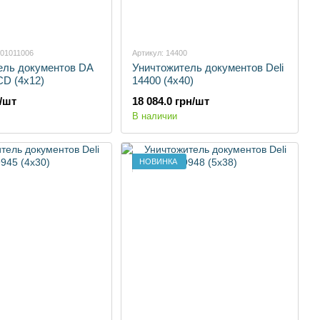
401011006
Артикул: 14400
ель документов DA
Уничтожитель документов Deli
D (4х12)
14400 (4x40)
н/шт
18 084.0 грн/шт
В наличии
НОВИНКА