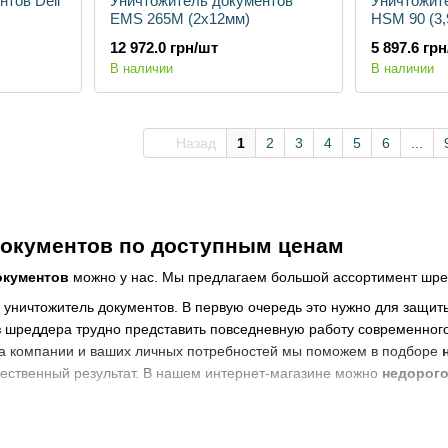
тов Deli
Уничтожитель документов
Уничтожит
EMS 265M (2х12мм)
HSM 90 (3,
12 972.0 грн/шт
5 897.6 гр
В наличии
В наличии
Назад
1
2
3
4
5
6
...
документов по доступным ценам
окументов
можно у нас. Мы предлагаем большой ассортимент шре
уничтожитель документов. В первую очередь это нужно для защит
з шреддера трудно представить повседневную работу современног
ра компании и ваших личных потребностей мы поможем в подборе
чественный результат. В нашем интернет-магазине можно
недорого