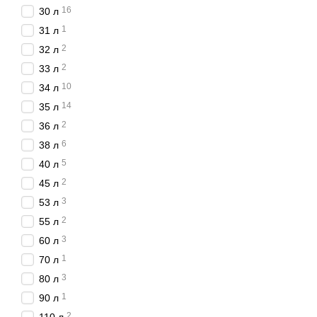
В каталоге компании ПО
16
30 л
Персональные унич
1
31 л
столом офисного раб
2
32 л
вторая группа - это
о
2
33 л
рассчитаны на обслу
10
34 л
уничтожители док
14
35 л
доступ многим работ
2
36 л
шредеры с автомат
6
38 л
оставить его. Измель
5
40 л
Характеристики
2
45 л
Представленные в нашем
3
53 л
2
55 л
количество листов, к
3
60 л
скорость уничтожения
1
70 л
уровень секретности 
3
80 л
объем корзине для от
1
90 л
наличие колесиков в
2