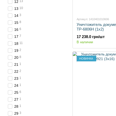
13
12
10
13
3
14
Артикул: 1410401010606
8
15
Уничтожитель докуме
TP-6806H (1х2)
6
16
7
17
17 238.0 грн/шт
В наличии
11
18
2
19
8
20
НОВИНКА
1
21
2
22
1
23
1
24
6
25
1
27
1
28
3
29