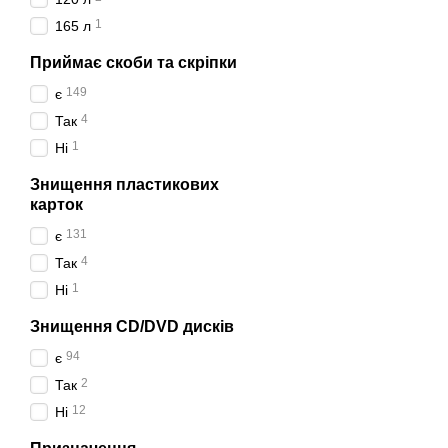
перевіреними виробникам
1
165 л
Приймає скоби та скріпки
149
є
4
Так
1
Ні
Знищення пластикових
карток
131
є
4
Так
1
Ні
Знищення CD/DVD дисків
94
є
2
Так
12
Ні