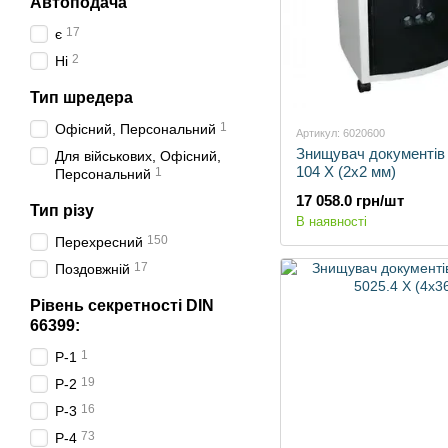
Автоподача
17
є
2
Ні
Тип шредера
1
Офісний, Персональний
Артикул: 6020600
Знищувач документів
Для військових, Офісний,
104 X (2x2 мм)
1
Персональний
17 058.0 грн/шт
Тип різу
В наявності
150
Перехресний
17
Поздовжній
Рівень секретності DIN
66399:
1
Р-1
19
P-2
16
P-3
73
P-4