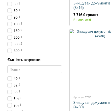
Знищувач документів 
3
50
(3х16)
1
60
7 716.0 грн/шт
1
90
В наявності
1
100
2
130
1
200
2
300
1
600
Ємність корзини
1
40
2
32
1
38
Артикул: T053
2
8 л
Знищувач документів 
1
9 л
(4х30)