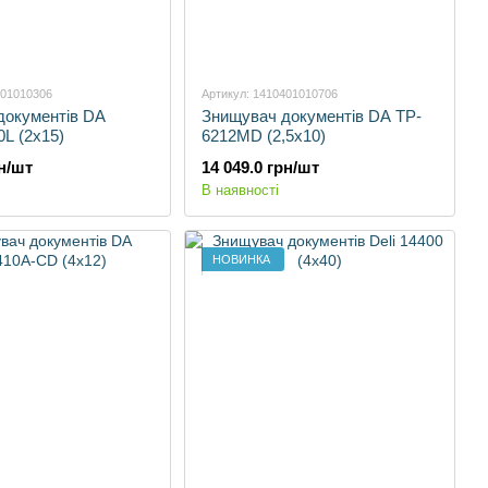
401010306
Артикул: 1410401010706
документів DA
Знищувач документів DA TP-
L (2х15)
6212MD (2,5х10)
рн/шт
14 049.0 грн/шт
В наявності
НОВИНКА