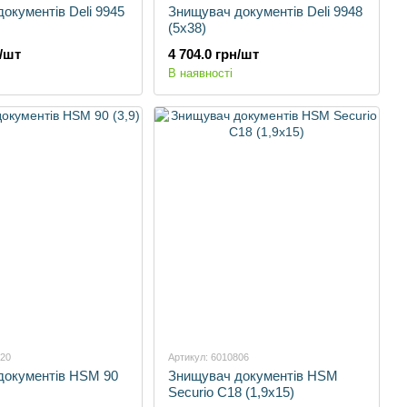
окументів Deli 9945
Знищувач документів Deli 9948
(5х38)
н/шт
4 704.0 грн/шт
В наявності
920
Артикул: 6010806
документів HSM 90
Знищувач документів HSM
Securio С18 (1,9х15)