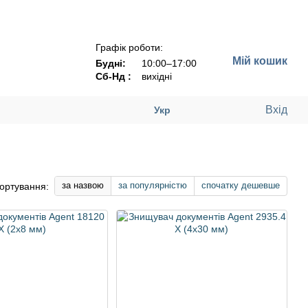
Графік роботи:
Мій кошик
Будні:
10:00–17:00
Сб-Нд :
вихідні
Вхід
Укр
за назвою
за популярністю
спочатку дешевше
ортування: