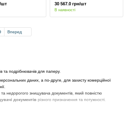
н/шт
30 567.0 грн/шт
В наявності
9
Вперед
 та подрібнювачів для паперу.
персональних даних, а по-друге, для захисту комерційної
ії.
 та недорогого знищувача документів, який повністю
щувачі документів
різного призначення та потужності.
розміром та можливістю розташування під столом офісного