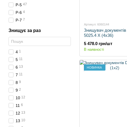
47
P-5
4
P-6
7
P-7
Артикул: 6060144
Знищувач документів
Знищує за раз
5025.4 X (4x36)
5 478.0 грн/шт
В наявності
1
4
11
5
13
6
НОВИНКА
11
7
9
8
2
9
12
10
6
11
13
12
10
13