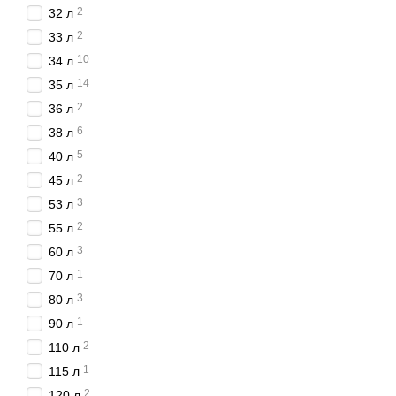
працівника. Зазвичай
2
32 л
друга група - це
офіс
2
33 л
обслуговування робоч
10
34 л
знищувачі документ
14
35 л
доступ багатьом прац
2
36 л
шредери з автомат
6
38 л
Подрібнювач документ
5
40 л
Характеристики
2
45 л
Представлені в нашому а
3
53 л
2
55 л
кількість аркушів, як
3
60 л
швидкість знищення п
1
70 л
рівень секретності -
3
80 л
об'єм кошику для відх
1
90 л
наявність коліщат у 
2
110 л
продуктивністю.
1
115 л
У нашому інтернет-магаз
2
120 л