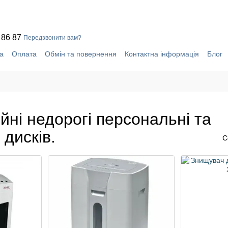
 86 87
Передзвонити вам?
а
Оплата
Обмін та повернення
Контактна інформація
Блог
уки про магазин
Система знижок
йні недорогі персональні та
 дисків.
С