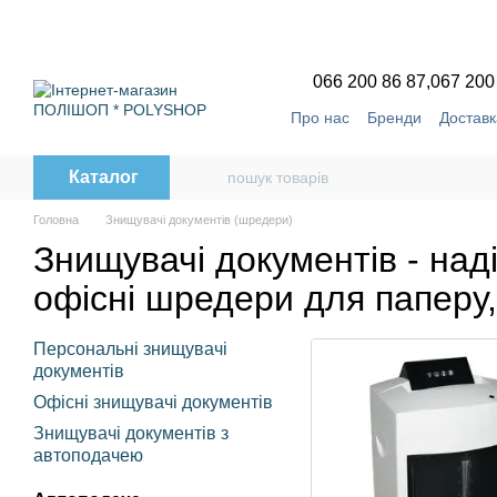
Перейти до основного контенту
066 200 86 87,
067 200
Про нас
Бренди
Доставк
Угода користувача
Відг
Каталог
Головна
Знищувачі документів (шредери)
Знищувачі документів - наді
офісні шредери для паперу,
Персональні знищувачі
документів
Офісні знищувачі документів
Знищувачі документів з
автоподачею