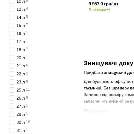
5
10 л
9 957.0 грн/шт
4
12 л
В наявності
5
14 л
7
15 л
1
16 л
1
17 л
7
18 л
11
20 л
Знищувачі доку
6
21 л
Придбати
знищувачі до
2
22 л
Для будь-якого офісу пот
8
23 л
таємниці. Без шредеру ва
11
25 л
Залежно від розміру комп
8
26 л
забезпечить якісний резу
1
27 л
Різновиди
1
28 л
У каталозі компанії ПОЛ
16
30 л
Персональні знищувач
1
31 л