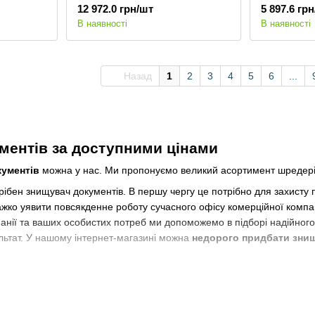
12 972.0 грн/шт
5 897.6 гр
В наявності
В наявності
Назад
1
2
3
4
5
6
...
ментів за доступними цінами
кументів
можна у нас. Ми пропонуємо великий асортимент шредерів
рібен знищувач документів. В першу чергу це потрібно для захисту 
жко уявити повсякденне роботу сучасного офісу комерційної компан
анії та ваших особистих потреб ми допоможемо в підборі надійного
льтат. У нашому інтернет-магазині можна
недорого придбати зни
ІШОП представлен широкий спектр шредерів для паперу:
і документів. Персональні подрібнювачі відрізняються невеликим 