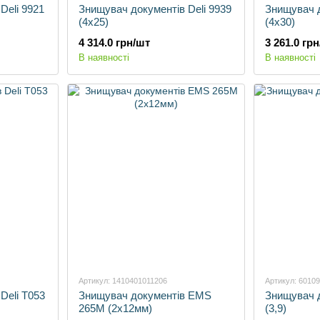
Deli 9921
Знищувач документів Deli 9939
Знищувач д
(4х25)
(4х30)
4 314.0 грн/шт
3 261.0 гр
В наявності
В наявності
Артикул: 1410401011206
Артикул: 6010
Deli T053
Знищувач документів EMS
Знищувач 
265M (2х12мм)
(3,9)