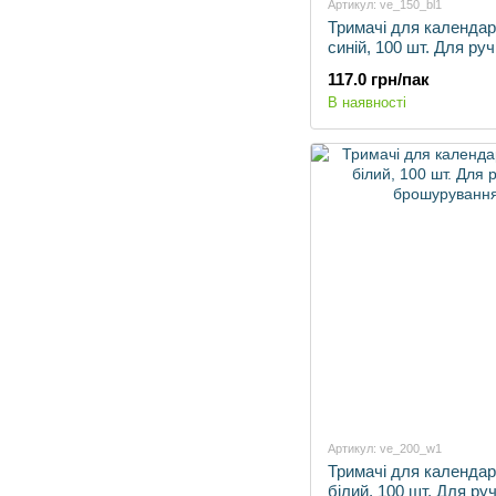
Артикул: ve_150_bl1
Тримачі для календар
синій, 100 шт. Для ру
брошурування.
117.0 грн/пак
В наявності
Артикул: ve_200_w1
Тримачі для календар
білий, 100 шт. Для ру