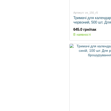
Артикул: ve_150_r5
Тримачі для календар
червоний, 500 шт. Для
автоматичного брошу
645.0 грн/пак
В наявності