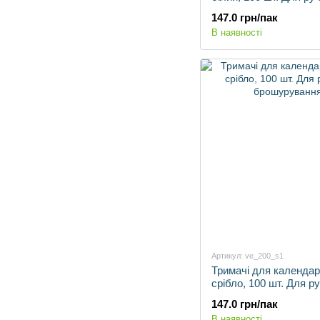
брошурування.
147.0 грн/пак
В наявності
Артикул: ve_200_s1
Тримачі для календар
срібло, 100 шт. Для р
брошурування.
147.0 грн/пак
В наявності