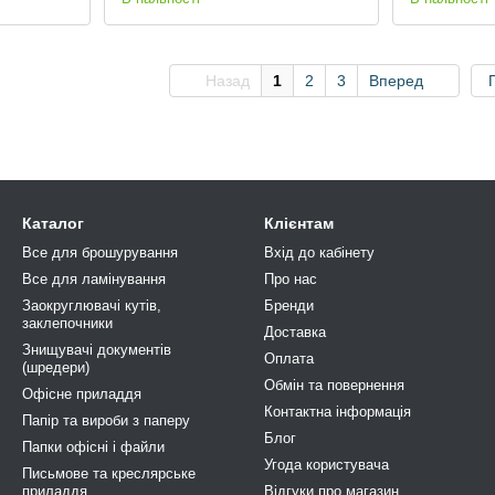
Назад
1
2
3
Вперед
Каталог
Клієнтам
Все для брошурування
Вхід до кабінету
Все для ламінування
Про нас
Заокруглювачі кутів,
Бренди
заклепочники
Доставка
Знищувачі документів
Оплата
(шредери)
Обмін та повернення
Офісне приладдя
Контактна інформація
Папір та вироби з паперу
Блог
Папки офісні і файли
Угода користувача
Письмове та креслярське
приладдя
Відгуки про магазин