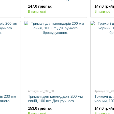
брошурування.
брошурува
147.0 грн/пак
147.0 грн/
В наявності
В наявності
Артикул: ve_200_bl1
Артикул: ve_2
ів 200 мм
Тримачі для календарів 200 мм
Тримачі дл
учного
синій, 100 шт. Для ручного
чорний, 10
брошурування.
брошурува
153.0 грн/пак
147.0 грн/
В наявності
В наявності