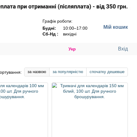
Графік роботи:
Мій кошик
Будні:
10:00–17:00
Сб-Нд :
вихідні
Вхід
Укр
за назвою
за популярністю
спочатку дешевше
ортування: