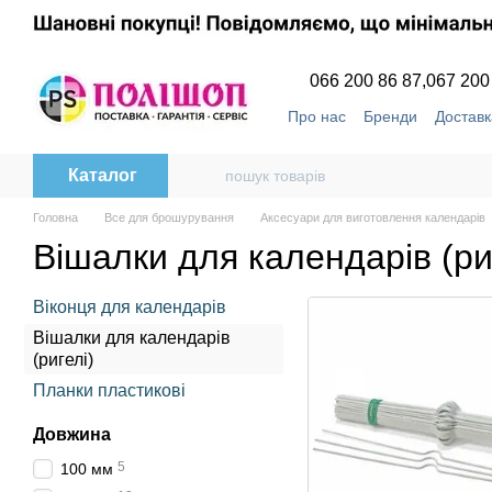
Перейти до основного контенту
066 200 86 87,
067 200
Про нас
Бренди
Доставк
Угода користувача
Відг
Каталог
Головна
Все для брошурування
Аксесуари для виготовлення календарів
Вішалки для календарів (ри
Віконця для календарів
Вішалки для календарів
(ригелі)
Планки пластикові
Довжина
5
100 мм