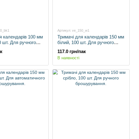
00_bk1
Артикул: ve_150_w1
я календарів 100 мм
Тримачі для календарів 150 мм
0 шт. Для ручного
білий, 100 шт. Для ручного
ння.
брошурування.
ак
117.0 грн/пак
В наявності