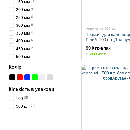
10
150 мм
9
200 мм
6
250 мм
6
300 мм
Артикул: ve_100_w1
4
350 мм
Тримачі для календар
білий, 100 шт. Для ру
6
400 мм
брошурування.
99.0 грн/пак
2
450 мм
В наявності
1
500 мм
Колір
Кількість в упаковці
35
100
14
500 шт.