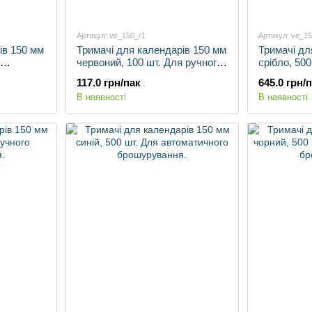
Артикул: ve_150_r1
Артикул: ve_1
ів 150 мм
Тримачі для календарів 150 мм
Тримачі дл
червоний, 100 шт. Для ручного
срібло, 500
рування.
брошурування.
автоматич
117.0 грн/пак
645.0 грн/
В наявності
В наявності