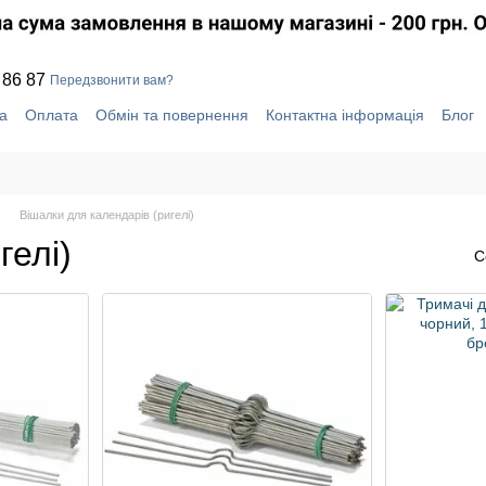
 86 87
Передзвонити вам?
а
Оплата
Обмін та повернення
Контактна інформація
Блог
уки про магазин
Система знижок
Вішалки для календарів (ригелі)
гелі)
С