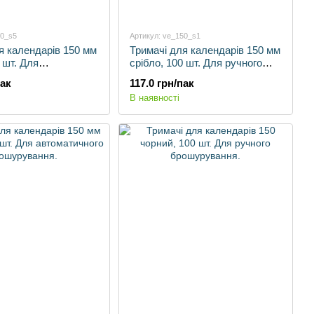
50_s5
Артикул: ve_150_s1
я календарів 150 мм
Тримачі для календарів 150 мм
 шт. Для
срібло, 100 шт. Для ручного
ного брошурування.
брошурування.
пак
117.0 грн/пак
В наявності