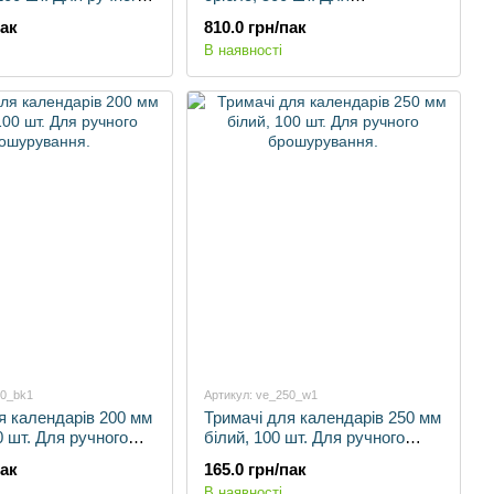
ння.
автоматичного брошурування.
пак
810.0 грн/пак
В наявності
00_bk1
Артикул: ve_250_w1
я календарів 200 мм
Тримачі для календарів 250 мм
0 шт. Для ручного
білий, 100 шт. Для ручного
ння.
брошурування.
пак
165.0 грн/пак
В наявності