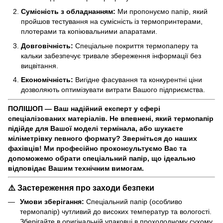
Сумісність з обладнанням:
Ми пропонуємо папір, який
пройшов тестування на сумісність із термопринтерами,
плотерами та копіювальними апаратами.
Довговічність:
Спеціальне покриття термопаперу та
кальки забезпечує тривале збереження інформації без
вицвітання.
Економічність:
Вигідне фасування та конкурентні ціни
дозволяють оптимізувати витрати Вашого підприємства.
ПОЛІШОП — Ваш надійний експерт у сфері
спеціалізованих матеріалів. Не впевнені, який термопапір
підійде для Вашої моделі термінала, або шукаєте
міліметрівку певного формату? Зверніться до наших
фахівців! Ми професійно проконсультуємо Вас та
допоможемо обрати спеціальний папір, що ідеально
відповідає Вашим технічним вимогам.
⚠️ Застереження про заходи безпеки
Умови зберігання:
Спеціальний папір (особливо
термопапір) чутливий до високих температур та вологості.
Зберігайте в оригінальній упаковці в прохолодному сухому