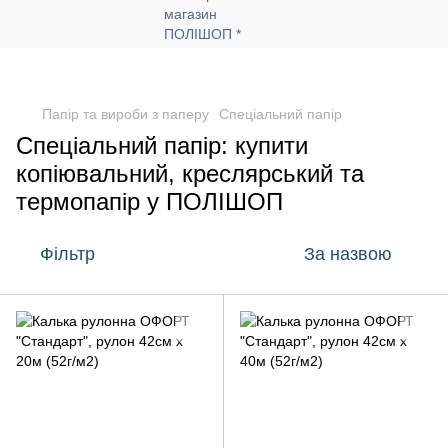
Папір та вироби з паперу
Спеціальний папір
Спеціальний папір: купити
копіювальний, креслярський та
термопапір у ПОЛІШОП
Фільтр
За назвою