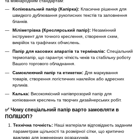
та міжнародним стандартам:
Копіювальний папір (Капірка):
Класичне рішення для
швидкого дублювання рукописних текстів та заповнення
бланків.
Міліметрівка (Креслярський папір):
Незамінний
інструмент для точного креслення, створення схем,
викрійок та графічних обчислень.
Папір для касових апаратів та терміналів:
Спеціальний
термопапір, що гарантує чіткість чеків та стабільну роботу
Вашого торгового обладнання.
Самоклеючий папір та етикетки:
Для маркування
товарів, створення логістичних наклейок або адресних
ярликів.
Калька:
Високоякісний напівпрозорий папір для
копіювання креслень та творчих дизайнерських робіт.
✅ Чому спеціальний папір варто замовляти в
ПОЛІШОП?
Технічна точність:
Наші матеріали відповідають заданим
параметрам щільності та розмірної сітки, що критично
важливо для інженерних розрахунків.