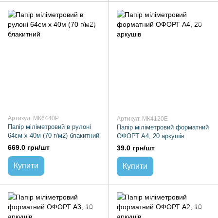
Артикул: МК6440Р
Артикул: МК4120Е
Папiр міліметровий в рулоні
Папiр міліметровий форматний
64см х 40м (70 г/м2) блакитний
ОФОРТ А4, 20 аркушів
669.0 грн/шт
39.0 грн/шт
Купити
Купити