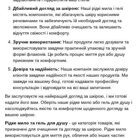
Дбайливий догляд за шкірою:
Наші рідкі мила і гелі
містять компоненти, які збагачують шкіру корисними
речовинами та забезпечують їй необхідний догляд та
зволоження. Вони дбайливо очищають та залишають
відчуття свіжості і комфорту.
Зручне використання:
Наші продукти легко дозувати та
використовувати завдяки практичній упаковці та зручній
формі флаконів. Це робить процес миття рук або душу
приємним та комфортним.
Довіра та надійність:
Наша компанія заслужила довіру
клієнтів завдяки надійності та якості наших продуктів. Ми
завжди на вашому боці, готові надавати професійну
консультацію і відповідати на всі ваші запитання.
Ви заслуговуєте на найкращий догляд за шкірою, і ми готові
надати його вам. Оберіть наше рідке мило або гель для душу і
насолоджуйтесь якістю та комфортом щоденного догляду за
вашою шкірою.
Рідке мило та гель для душу
- це категорія товарів, які
призначені для очищення та догляду за шкірою. Рідке мило
використовується для миття рук, обличчя або інших частин