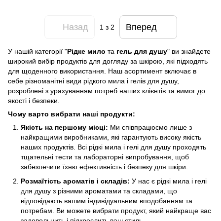
Назад
Вперед
1
з 2
У нашій категорії "
Рідке мило
та
гель для душу
" ви знайдете
широкий вибір продуктів для догляду за шкірою, які підходять
для щоденного використання. Наш асортимент включає в
себе різноманітні види рідкого мила і гелів для душу,
розроблені з урахуванням потреб наших клієнтів та вимог до
якості і безпеки.
Чому варто вибрати наші продукти:
Якість на першому місці:
Ми співпрацюємо лише з
найкращими виробниками, які гарантують високу якість
наших продуктів. Всі рідкі мила і гелі для душу проходять
тщательні тести та лабораторні випробування, щоб
забезпечити їхню ефективність і безпеку для шкіри.
Розмаїтість ароматів і складів:
У нас є рідкі мила і гелі
для душу з різними ароматами та складами, що
відповідають вашим індивідуальним вподобанням та
потребам. Ви можете вибрати продукт, який найкраще вас
задовольнить і підкреслить ваш стиль.