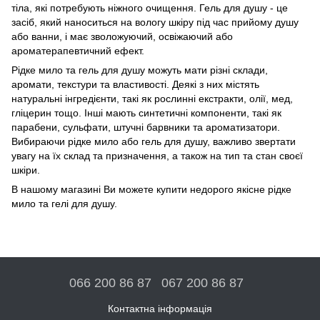
тіла, які потребують ніжного очищення. Гель для душу - це
засіб, який наноситься на вологу шкіру під час прийому душу
або ванни, і має зволожуючий, освіжаючий або
ароматерапевтичний ефект.
Рідке мило та гель для душу можуть мати різні склади,
аромати, текстури та властивості. Деякі з них містять
натуральні інгредієнти, такі як рослинні екстракти, олії, мед,
гліцерин тощо. Інші мають синтетичні компоненти, такі як
парабени, сульфати, штучні барвники та ароматизатори.
Вибираючи рідке мило або гель для душу, важливо звертати
увагу на їх склад та призначення, а також на тип та стан своєї
шкіри.
В нашому магазині Ви можете купити недорого якісне рідке
мило та гелі для душу.
066 200 86 87
067 200 86 87
Контактна інформація