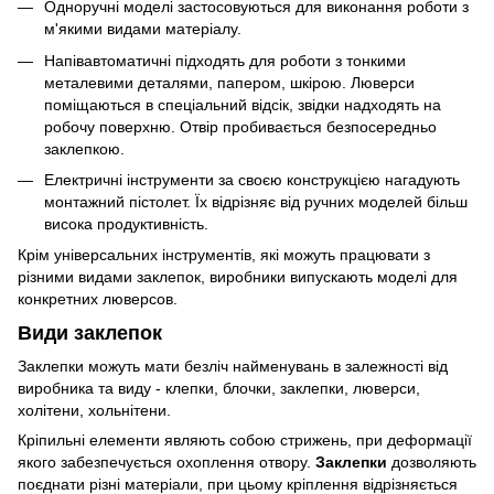
Одноручні моделі застосовуються для виконання роботи з
м'якими видами матеріалу.
Напівавтоматичні підходять для роботи з тонкими
металевими деталями, папером, шкірою. Люверси
поміщаються в спеціальний відсік, звідки надходять на
робочу поверхню. Отвір пробивається безпосередньо
заклепкою.
Електричні інструменти за своєю конструкцією нагадують
монтажний пістолет. Їх відрізняє від ручних моделей більш
висока продуктивність.
Крім універсальних інструментів, які можуть працювати з
різними видами заклепок, виробники випускають моделі для
конкретних люверсов.
Види заклепок
Заклепки можуть мати безліч найменувань в залежності від
виробника та виду - клепки, блочки, заклепки, люверси,
холітени, хольнітени.
Кріпильні елементи являють собою стрижень, при деформації
якого забезпечується охоплення отвору.
Заклепки
дозволяють
поєднати різні матеріали, при цьому кріплення відрізняється