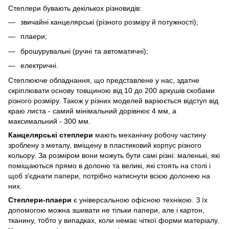
Степлери бувають декількох різновидів:
звичайні канцелярські (різного розміру й потужності);
плаери;
брошурувальні (ручні та автоматичні);
електричні.
Степлююче обладнання, що представлене у нас, здатне
скріплювати основу товщиною від 10 до 200 аркушів скобами
різного розміру. Також у різних моделей варіюється відступ від
краю листа - самий мінімальний дорівнює 4 мм, а
максимальний - 300 мм.
Канцелярські степлери
мають механічну робочу частину
зроблену з металу, вміщену в пластиковий корпус різного
кольору. За розміром вони можуть бути самі різні: маленькі, які
поміщаються прямо в долоню та великі, які стоять на столі і
щоб з'єднати папери, потрібно натиснути всією долонею на
них.
Степлери-плаери
є універсальною офісною технікою. З їх
допомогою можна зшивати не тільки папери, але і картон,
тканину, тобто у випадках, коли немає чіткої форми матеріалу.