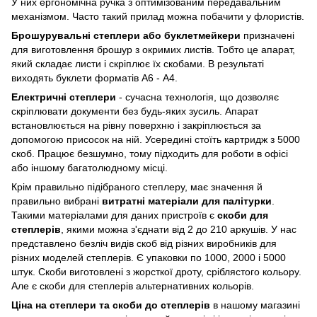
У них ергономічна ручка з оптимізованим передавальним
механізмом. Часто такий прилад можна побачити у флористів.
Брошурувальні степлери або буклетмейкери
призначені
для виготовлення брошур з окримих листів. Тобто це апарат,
який складає листи і скріплює їх скобами. В результаті
виходять буклети форматів А6 - А4.
Електричні степлери
- сучасна технологія, що дозволяє
скріплювати документи без будь-яких зусиль. Апарат
встановлюється на рівну поверхню і закріплюється за
допомогою присосок на ній. Усередині стоїть картридж з 5000
скоб. Працює безшумно, тому підходить для роботи в офісі
або іншому багатолюдному місці.
Крім правильно підібраного степлеру, має значення й
правильно вибрані
витратні матеріали для палітурки
.
Такими матеріалами для даних пристроїв є
скоби для
степлерів
, якими можна з'єднати від 2 до 210 аркушів. У нас
представлено безліч видів скоб від різних виробників для
різних моделей степлерів. Є упаковки по 1000, 2000 і 5000
штук. Скоби виготовлені з жорсткої дроту, сріблястого кольору.
Але є скоби для степлерів альтернативних кольорів.
Ціна на степлери та скоби до степлерів
в нашому магазині