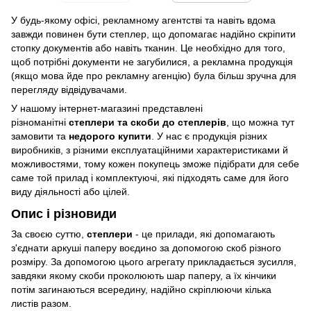
У будь-якому офісі, рекламному агентстві та навіть вдома
завжди повинен бути степлер, що допомагає надійно скріпити
стопку документів або навіть тканин. Це необхідно для того,
щоб потрібні документи не загубилися, а рекламна продукція
(якщо мова йде про рекламну агенцію) була більш зручна для
перегляду відвідувачами.
У нашому інтернет-магазині представлені
різноманітні
степлери та скоби до степлерів
, що можна тут
замовити та
недорого купити
. У нас є продукція різних
виробників, з різними експлуатаційними характеристиками й
можливостями, тому кожен покупець зможе підібрати для себе
саме той прилад і комплектуючі, які підходять саме для його
виду діяльності або цілей.
Опис і різновиди
За своєю суттю,
степлери
- це прилади, які допомагають
з'єднати аркуші паперу воєдино за допомогою скоб різного
розміру. За допомогою цього агрегату прикладається зусилля,
завдяки якому скоби проколюють шар паперу, а їх кінчики
потім загинаються всередину, надійно скріплюючи кілька
листів разом.