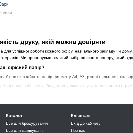
00арк
рн/пач
якість друку, якій можна довіряти
а для успішної роботи кожного офісу, навчального закладу чи дому. В
матеріалів. Ми пропонуємо великий вибір офісного паперу, який ві
аш офісний папір?
т:
У нас ви знайдете папір формату А4, А3, різної щільності, кольо
:
Наш папір забезпечує бездоганну якість друку на лазерних і стру
лозі представлені екологічні варіанти паперу, що відповідають суч
ентні ціни дозволять вам зекономити, не жертвуючи якістю.
истики офісного паперу:
Каталог
Клієнтам
7 мм) або A3 (297 × 420 мм).
Все для брошурування
Вхід до кабінету
Все для ламінування
Про нас
оптимальна для офісної техніки.