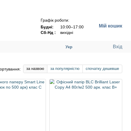
Графік роботи:
Мій кошик
Будні:
10:00–17:00
Сб-Нд :
вихідні
Вхід
Укр
за назвою
за популярністю
спочатку дешевше
ортування: