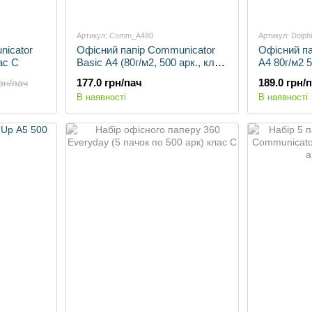
Артикул: Comm_A480
Артикул: Dolph
nicator
Офісний папір Communicator
Офісний пап
ас С
Basic А4 (80г/м2, 500 арк., клас
А4 80г/м2 
С)
177.0 грн/пач
189.0 грн/
рн/пач
В наявності
В наявності