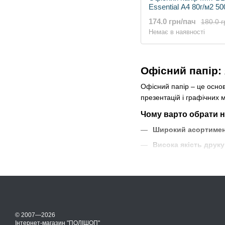
Essential А4 80г/м2 5
174.0 грн/пач
180.0 г
Немає в наявності
Офісний папір: 
Офісний папір – це основ
презентацій і графічних 
Чому варто обрати н
Широкий асортимен
Висока якість друку
Екологічність:
У ката
Доступні ціни:
Конкур
Стандартні характер
Формат: A4 (210 × 29
© 2007—2026
Щільність: 80 г/м² – 
Інтернет-магазин "ПОЛІШОП"