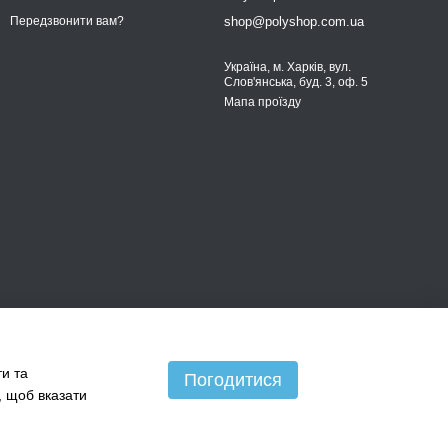
shop@polyshop.com.ua
Передзвонити вам?
Україна, м. Харків, вул.
Слов'янська, буд. 3, оф. 5
Мапа проїзду
ти та
Погодитися
, щоб вказати
 принтера, який ви використовуєте. Якщо у вас виникнуть
.