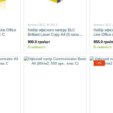
Артикул: BLC_A4_80_5
Артикул: SLO_
ine Office
Набір офісного паперу BLC
Набір офіс
с С
Brilliant Laser Copy А4 (5 пачок
Line Office
по 500 арк.) клас В+
клас С
900.0 грн/шт
855.0 грн/
В наявності
В наявності
−3%