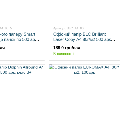
A4_80_5
Артикул: BLC_A4_80
ного паперу Smart
Офісний папір BLC Brilliant
 (5 пачок по 500 арк)
Laser Copy А4 80г/м2 500 арк.
клас В+
пач
189.0 грн/пач
В наявності