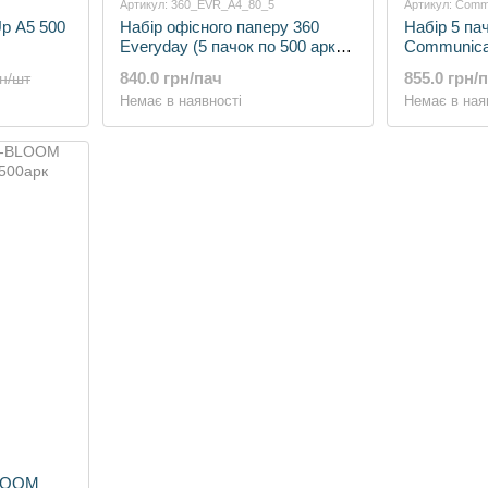
Артикул: 360_EVR_A4_80_5
Артикул: Com
Up А5 500
Набір офісного паперу 360
Набір 5 па
Everyday (5 пачок по 500 арк)
Communicat
клас С
500 арк., к
840.0 грн/пач
855.0 грн/
рн/шт
Немає в наявності
Немає в ная
BLOOM