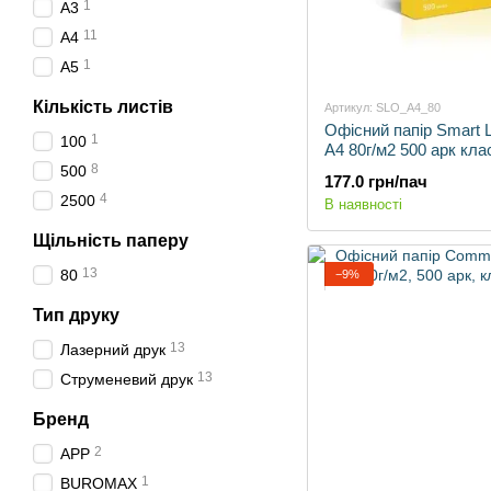
1
А3
11
А4
1
А5
Кількість листів
Артикул: SLO_A4_80
Офісний папір Smart L
1
100
А4 80г/м2 500 арк кла
8
500
177.0 грн/пач
4
2500
В наявності
Щільність паперу
13
80
−9%
Тип друку
13
Лазерний друк
13
Струменевий друк
Бренд
2
APP
1
BUROMAX