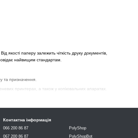
ід якості паперу залежить чіткість друку документів,
дповідає найвищим стандартам.
ру та призначення.
меневих принтерах, а також у копіювальних апаратах.
асним вимогам сталого розвитку.
Контактна інформація
066 200 86 87
PolyShop
067 200 86 87
PolyShopBot