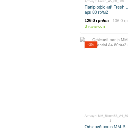
Артикул: Fresh_A5_80_500
Папір офісний Fresh 
арк 80 гр/м2
126.0 грн/шт
136.0 г
В наявності
−3%
Артикул: MM_BloomES_A4_80
1
Офісний папір MM-