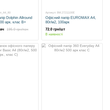
in_A4_80
Артикул: BM.27211100E
ір Dolphin Allround
Офісний папір EUROMAX А4,
500 арк. клас В+
80г/м2, 100арк
пач
72.0 грн/шт
195.0 грн/пач
В наявності