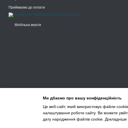
Колір: Білий – для чіт
Приймаємо до оплати
Товщина: Забезпечує 
Сумісність: Для лазе
Мобільна версія
Рівень яскравості: 90
Упаковка: 500 аркушів
Асортимент паперу 
Наш офісний папір підхо
Друку контрактів, звіті
Створення кольорових
Використання у щоден
Навчання та домашнь
Ми дбаємо про вашу конфіденційність
Як вибрати офісний 
Це веб-сайт, який використовує файли cookie
налаштування роботи сайту. Ви можете увійт
Під час вибору паперу ва
Інтернет-магазин створений з Хорошоп
дату народження файлів cookie. Докладніше 
запитання, наші фахівці