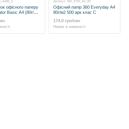
m_A480_5
Артикул: 360_EVR_A4_80
чок офісного паперу
Офісний папір 360 Everyday А4
or Basic А4 (80г/м2,
80г/м2 500 арк клас С
лас С)
пач
174.0 грн/пач
вності
Немає в наявності