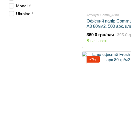
9
Mondi
1
Ukraine
Артикул: Comm_A380
Офісний папір Commu
А3 80г/м2, 500 арк, кл
360.0 грн/пач
395.0 г
В наявності
−7%