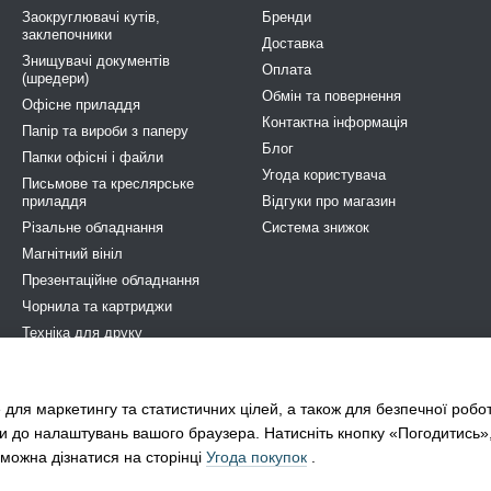
Заокруглювачі кутів,
Бренди
кого друку тексту та графіки.
заклепочники
Доставка
Знищувачі документів
відмінну прохідність через принтери та копіювальні апарати.
Оплата
(шредери)
рних і струменевих принтерів, копіювальних машин.
Обмін та повернення
Офісне приладдя
Контактна інформація
-95% – для контрастного друку.
Папір та вироби з паперу
Блог
Папки офісні і файли
 у пачці – зручно для тривалого використання.
Угода користувача
Письмове та креслярське
для будь-яких потреб
приладдя
Відгуки про магазин
Різальне обладнання
Система знижок
дить для:
Магнітний вініл
в і презентацій.
Презентаційне обладнання
 і чорно-білих документів.
Чорнила та картриджи
ній роботі офісу.
Техніка для друку
Побутова та професійна хімія
ого використання.
Електрообладнання
папір?
 для маркетингу та статистичних цілей, а також для безпечної робо
STOP COVID-19
и до налаштувань вашого браузера. Натисніть кнопку «Погодитись»
жливо враховувати формат, щільність (зазвичай 80 г/м²), колір і тип
можна дізнатися на сторінці
Угода покупок
.
 допоможуть підібрати оптимальний варіант саме для ваших завдань