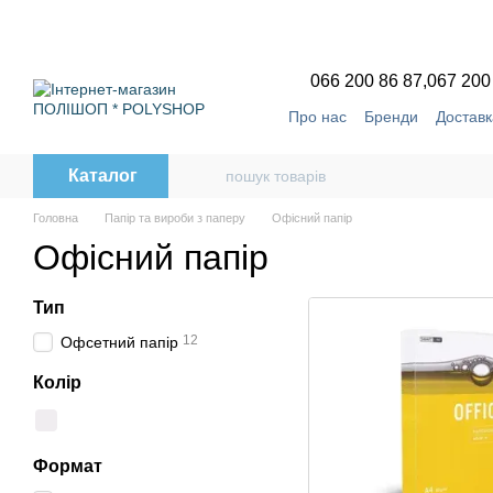
Перейти до основного контенту
066 200 86 87,
067 200
Про нас
Бренди
Доставк
Угода користувача
Відг
Каталог
Головна
Папір та вироби з паперу
Офісний папір
Офісний папір
Тип
12
Офсетний папір
Колір
Формат