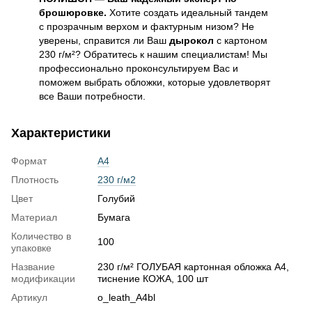
брошюровке.
Хотите создать идеальный тандем
с прозрачным верхом и фактурным низом? Не
уверены, справится ли Ваш
дырокол
с картоном
230 г/м²? Обратитесь к нашим специалистам! Мы
профессионально проконсультируем Вас и
поможем выбрать обложки, которые удовлетворят
все Ваши потребности.
Характеристики
Формат
А4
Плотность
230 г/м2
Цвет
Голубий
Материал
Бумага
Количество в
100
упаковке
Название
230 г/м² ГОЛУБАЯ картонная обложка А4,
модификации
тиснение КОЖА, 100 шт
Артикул
o_leath_A4bl