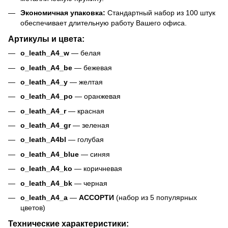
Экономичная упаковка:
Стандартный набор из 100 штук
обеспечивает длительную работу Вашего офиса.
Артикулы и цвета:
o_leath_A4_w
— белая
o_leath_A4_be
— бежевая
o_leath_A4_y
— желтая
o_leath_A4_po
— оранжевая
o_leath_A4_r
— красная
o_leath_A4_gr
— зеленая
o_leath_A4bl
— голубая
o_leath_A4_blue
— синяя
o_leath_A4_ko
— коричневая
o_leath_A4_bk
— черная
o_leath_A4_a
—
АССОРТИ
(набор из 5 популярных
цветов)
Технические характеристики: