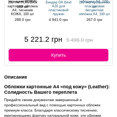
230 г/м² ГОЛУБАЯ
Биндер DA Ibind
150 мкр прозрачная
картонная обложка
A20 для
пластиковая
А4, тиснение
пластиковой
бесцветная
КОЖА, 100 шт
пружин
обложка А4, 100 шт
288.0 грн
4 941.0 грн
267.0 грн
5 221.2 грн
5 496.0 грн
Купить
Описание
Обложки картонные А4 «под кожу» (Leather):
Солидность Вашего переплета
Придайте своим документам завершенный и
профессиональный вид с помощью картонных обложек
премиум-класса. Благодаря классическому тиснению,
имитирующему фактуру натуральной кожи, эти обложки