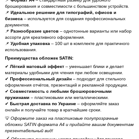
брошюрования и совместимости с большинством устройств.
📌
Идеальное решение для типографий, офисов и
бизнеса
– используется для создания профессиональных
документов.
📌
Разнообразие цветов
– однотонные варианты или набор
ассорти для креативного оформления.
📌
Удобная упаковка
– 100 шт в комплекте для практичного
использования.
Преимущества обложек SATIN:
✔
Лёгкий матовый эффект
– уменьшает блики и делает
материалы удобными для чтения при любом освещении.
✔
Профессиональный дизайн
– подходит для стильного
оформления отчётов, презентаций и рекламной продукции.
✔
Совместимость с любыми брошюровочными
пружинами
– пластиковыми или металлическими.
✔
Быстрая доставка по Украине
– оформляйте заказ
онлайн и получайте товар в кратчайшие сроки.
💡
Оформите заказ на пластиковые полупрозрачные
обложки SATIN формата A4 и придайте вашим документам
презентабельный вид!
🖌
Обратите внимание: цвета приведены для примера,