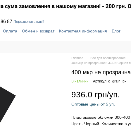
 86 87
Перезвонить вам?
Оплата
Обмен и возврат
Контактная информация
Блог
шение
Отзывы о магазине
Система скидок
Главная
Все для брошюрования
400 мкр не прозрачная GRAIN черная п
400 мкр не прозрачн
В наличии
Артикул: o_grain_bk
936.0 грн/уп.
Оптовые цены от 5 уп.
Пластиковые обложки 300-400 
Цвет - Черный. Количество в уп