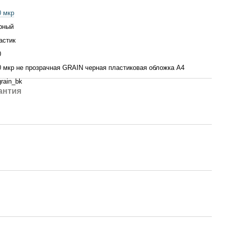
0 мкр
рный
астик
0
0 мкр не прозрачная GRAIN черная пластиковая обложка А4
rain_bk
антия