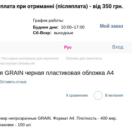
График работы:
Мой заказ
Будние дни:
10:00–17:00
Сб-Вскр:
выходные
Вход
Рус
Расходные материалы для переплета
Обложки для переплета
ластиковая обложка А4
ая GRAIN черная пластиковая обложка А4
Оставить отзыв
К сравнению
В желания
мкр непрозрачные GRAIN. Формат А4. Плотность - 400 мкр.
аковке - 100 шт.