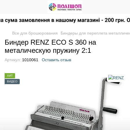
Все для брошюрования
Биндеры для переплета металличе
Биндер RENZ ECO S 360 на
металическую пружину 2:1
Артикул:
1010061
Оставить отзыв
ХИТ
ВИДЕО