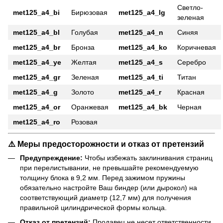
Светло-
met125_a4_bi
Бирюзовая
met125_a4_lg
зеленая
met125_a4_bl
Голубая
met125_a4_n
Синяя
met125_a4_br
Бронза
met125_a4_ko
Коричневая
met125_a4_ye
Желтая
met125_a4_s
Серебро
met125_a4_gr
Зеленая
met125_a4_ti
Титан
met125_a4_g
Золото
met125_a4_r
Красная
met125_a4_or
Оранжевая
met125_a4_bk
Черная
met125_a4_ro
Розовая
⚠️ Меры предосторожности и отказ от претензий
Предупреждение:
Чтобы избежать заклинивания страниц
при перелистывании, не превышайте рекомендуемую
толщину блока в 9,2 мм. Перед зажимом пружины
обязательно настройте Ваш биндер (или дырокол) на
соответствующий диаметр (12,7 мм) для получения
правильной цилиндрической формы кольца.
Отказ от претензий:
Продавец не несет ответственности