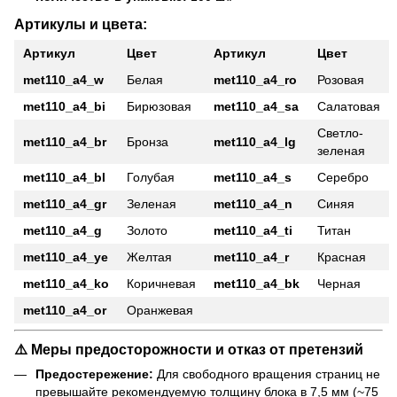
Артикулы и цвета:
Артикул
Цвет
Артикул
Цвет
met110_a4_w
Белая
met110_a4_ro
Розовая
met110_a4_bi
Бирюзовая
met110_a4_sa
Салатовая
Светло-
met110_a4_br
Бронза
met110_a4_lg
зеленая
met110_a4_bl
Голубая
met110_a4_s
Серебро
met110_a4_gr
Зеленая
met110_a4_n
Синяя
met110_a4_g
Золото
met110_a4_ti
Титан
met110_a4_ye
Желтая
met110_a4_r
Красная
met110_a4_ko
Коричневая
met110_a4_bk
Черная
met110_a4_or
Оранжевая
⚠️ Меры предосторожности и отказ от претензий
Предостережение:
Для свободного вращения страниц не
превышайте рекомендуемую толщину блока в 7,5 мм (~75