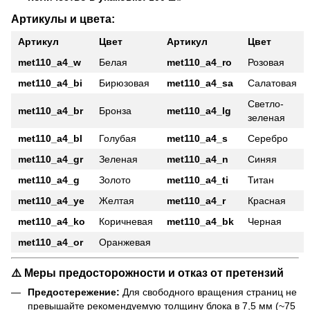
Артикулы и цвета:
Артикул
Цвет
Артикул
Цвет
met110_a4_w
Белая
met110_a4_ro
Розовая
met110_a4_bi
Бирюзовая
met110_a4_sa
Салатовая
Светло-
met110_a4_br
Бронза
met110_a4_lg
зеленая
met110_a4_bl
Голубая
met110_a4_s
Серебро
met110_a4_gr
Зеленая
met110_a4_n
Синяя
met110_a4_g
Золото
met110_a4_ti
Титан
met110_a4_ye
Желтая
met110_a4_r
Красная
met110_a4_ko
Коричневая
met110_a4_bk
Черная
met110_a4_or
Оранжевая
⚠️ Меры предосторожности и отказ от претензий
Предостережение:
Для свободного вращения страниц не
превышайте рекомендуемую толщину блока в 7,5 мм (~75