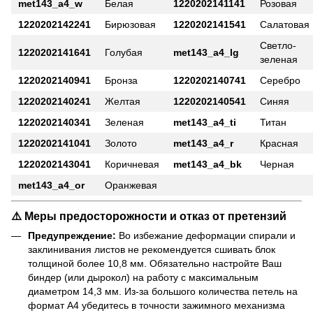
met143_a4_w
Белая
1220202141141
Розовая
1220202142241
Бирюзовая
1220202141541
Салатовая
Светло-
1220202141641
Голубая
met143_a4_lg
зеленая
1220202140941
Бронза
1220202140741
Серебро
1220202140241
Желтая
1220202140541
Синяя
1220202140341
Зеленая
met143_a4_ti
Титан
1220202141041
Золото
met143_a4_r
Красная
1220202143041
Коричневая
met143_a4_bk
Черная
met143_a4_or
Оранжевая
⚠️ Меры предосторожности и отказ от претензий
Предупреждение:
Во избежание деформации спирали и
заклинивания листов не рекомендуется сшивать блок
толщиной более 10,8 мм. Обязательно настройте Ваш
биндер (или дырокол) на работу с максимальным
диаметром 14,3 мм. Из-за большого количества петель на
формат А4 убедитесь в точности зажимного механизма