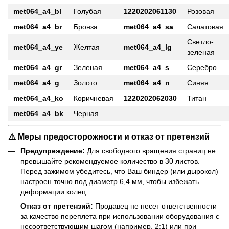
met064_a4_bl
Голубая
1220202061130
Розовая
met064_a4_br
Бронза
met064_a4_sa
Салатовая
Светло-
met064_a4_ye
Желтая
met064_a4_lg
зеленая
met064_a4_gr
Зеленая
met064_a4_s
Серебро
met064_a4_g
Золото
met064_a4_n
Синяя
met064_a4_ko
Коричневая
1220202062030
Титан
met064_a4_bk
Черная
⚠️ Меры предосторожности и отказ от претензий
Предупреждение:
Для свободного вращения страниц не
превышайте рекомендуемое количество в 30 листов.
Перед зажимом убедитесь, что Ваш биндер (или дырокол)
настроен точно под диаметр 6,4 мм, чтобы избежать
деформации колец.
Отказ от претензий:
Продавец не несет ответственности
за качество переплета при использовании оборудования с
несоответствующим шагом (например, 2:1) или при