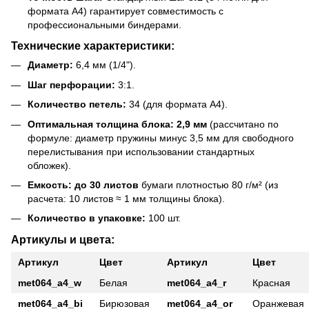
формата А4) гарантирует совместимость с
профессиональными биндерами.
Технические характеристики:
Диаметр:
6,4 мм (1/4").
Шаг перфорации:
3:1.
Количество петель:
34 (для формата А4).
Оптимальная толщина блока:
2,9 мм
(рассчитано по
формуле: диаметр пружины минус 3,5 мм для свободного
перелистывания при использовании стандартных
обложек).
Емкость:
до 30 листов
бумаги плотностью 80 г/м² (из
расчета: 10 листов ≈ 1 мм толщины блока).
Количество в упаковке:
100 шт.
Артикулы и цвета:
Артикул
Цвет
Артикул
Цвет
met064_a4_w
Белая
met064_a4_r
Красная
met064_a4_bi
Бирюзовая
met064_a4_or
Оранжевая