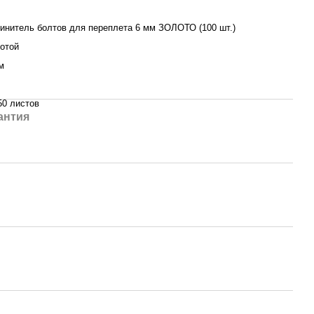
инитель болтов для переплета 6 мм ЗОЛОТО (100 шт.)
отой
м
50 листов
антия