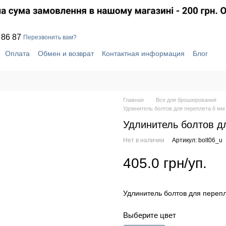
 86 87
Перезвонить вам?
Оплата
Обмен и возврат
Контактная информация
Блог
шение
Отзывы о магазине
Система скидок
Главная
Все для брошюрования
Удлинитель болтов для переплета 6 м
Удлинитель болтов д
Нет в наличии
Артикул: bolt06_u
405.0 грн/уп.
Удлинитель болтов для переп
Выберите цвет