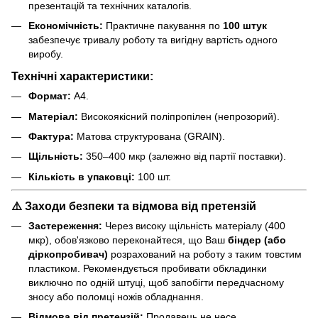
презентацій та технічних каталогів.
Економічність:
Практичне пакування по
100 штук
забезпечує тривалу роботу та вигідну вартість одного
виробу.
Технічні характеристики:
Формат:
А4.
Матеріал:
Високоякісний поліпропілен (непрозорий).
Фактура:
Матова структурована (GRAIN).
Щільність:
350–400 мкр (залежно від партії поставки).
Кількість в упаковці:
100 шт.
⚠️ Заходи безпеки та відмова від претензій
Застереження:
Через високу щільність матеріалу (400
мкр), обов'язково переконайтеся, що Ваш
біндер (або
діркопробивач)
розрахований на роботу з таким товстим
пластиком. Рекомендується пробивати обкладинки
виключно по одній штуці, щоб запобігти передчасному
зносу або поломці ножів обладнання.
Відмова від претензій:
Продавець не несе