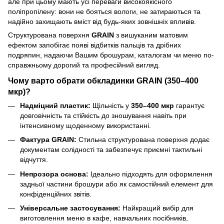
але при цьому мають усі переваги високоякісного
поліпропілену: вони не бояться вологи, не затираються та
надійно захищають вміст від будь-яких зовнішніх впливів.
Структурована поверхня
GRAIN
з вишуканим матовим
ефектом запобігає появі відбитків пальців та дрібних
подряпин, надаючи Вашим брошурам, каталогам чи меню по-
справжньому дорогий та професійний вигляд.
Чому варто обрати обкладинки GRAIN (350–400
мкр)?
Надміцний пластик:
Щільність у
350–400 мкр
гарантує
довговічність та стійкість до зношування навіть при
інтенсивному щоденному використанні.
Фактура GRAIN:
Стильна структурована поверхня додає
документам солідності та забезпечує приємні тактильні
відчуття.
Непрозора основа:
Ідеально підходять для оформлення
задньої частини брошури або як самостійний елемент для
конфіденційних звітів.
Універсальне застосування:
Найкращий вибір для
виготовлення меню в кафе, навчальних посібників,