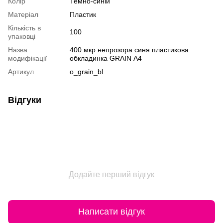
Колір
Темно-синій
Матеріал
Пластик
Кількість в
100
упаковці
Назва
400 мкр непрозора синя пластикова
модифікації
обкладинка GRAIN А4
Артикул
o_grain_bl
Відгуки
Додайте перший відгук
Написати відгук