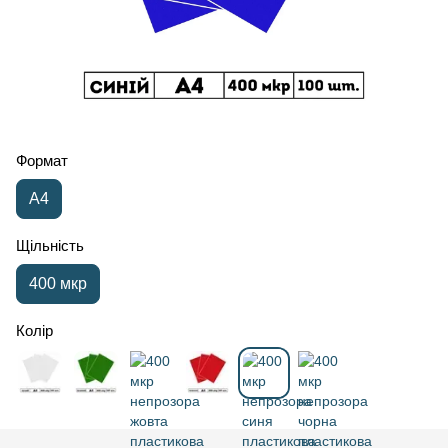
Формат
А4
Щільність
400 мкр
Колір