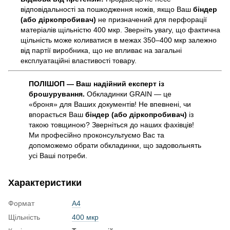
відповідальності за пошкодження ножів, якщо Ваш
біндер
(або діркопробивач)
не призначений для перфорації
матеріалів щільністю 400 мкр. Зверніть увагу, що фактична
щільність може коливатися в межах 350–400 мкр залежно
від партії виробника, що не впливає на загальні
експлуатаційні властивості товару.
ПОЛІШОП — Ваш надійний експерт із
брошурування.
Обкладинки GRAIN — це
«броня» для Ваших документів! Не впевнені, чи
впорається Ваш
біндер (або діркопробивач)
із
такою товщиною? Зверніться до наших фахівців!
Ми професійно проконсультуємо Вас та
допоможемо обрати обкладинки, що задовольнять
усі Ваші потреби.
Характеристики
Формат
А4
Щільність
400 мкр