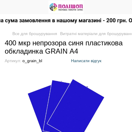
Все для брошурування
Витратні матеріали для брошуруван
400 мкр непрозора синя пластикова
обкладинка GRAIN А4
Артикул:
o_grain_bl
Написати відгук