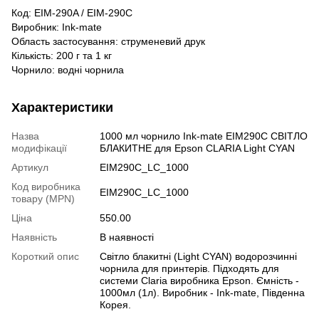
Код: EIM-290A / EIM-290C
Виробник: Ink-mate
Область застосування: струменевий друк
Кількість: 200 г та 1 кг
Чорнило: водні чорнила
Характеристики
Назва
1000 мл чорнило Ink-mate EIM290C СВІТЛО
модифікації
БЛАКИТНЕ для Epson CLARIA Light CYAN
Артикул
EIM290C_LC_1000
Код виробника
EIM290C_LC_1000
товару (MPN)
Ціна
550.00
Наявність
В наявності
Короткий опис
Світло блакитні (Light CYAN) водорозчинні
чорнила для принтерів. Підходять для
системи Claria виробника Epson. Ємність -
1000мл (1л). Виробник - Ink-mate, Південна
Корея.