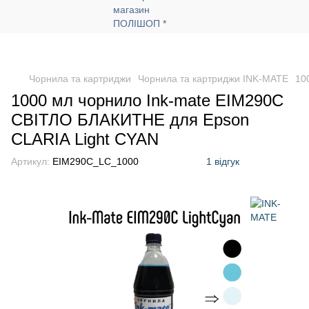
Чорнила та картриджи
Чорнила та картриджи INK-MATE
10
1000 мл чорнило Ink-mate EIM290C
СВІТЛО БЛАКИТНЕ для Epson
CLARIA Light CYAN
Артикул:
EIM290C_LC_1000
1 відгук