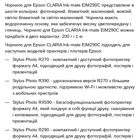
Чорнило для Epson CLARIA Ink-mate EIM290C представлене в
шости кольорах: фоточорний, блакитний, малиновий, жовтий,
світло-блакитний та світло-малиновий. Чорнила мають
водорозчинну основу, яка забезпечує високу цветопередачу і
глянець. Чорнило для Epson CLARIA Ink-mate EIM290C можна
придбати в двох варіантах: 200 г і 1 кг.
Чорнило для Epson CLARIA Ink-mate EIM290C підходить для
наступних моделей принтерів і плотерів Epson:
Stylus Photo R270 - компактний і доступний фотопринтер
формату A4, підходящий для друку фотографій, постерів і
презентацій.
Stylus Photo R390 - удосконалена версія R270 з більшим
роздільною здатністю, підтримкою Wi-Fi і можливістю друку
з мобільних пристроїв.
Stylus Photo RX590 - багатофункціональний фотопринтер
формату A4, який поєднує в собі функції друку, сканування
і копіювання, підходящий для друку фотографій, постерів і
презентацій.
Stylus Photo R290 - компактний і доступний фотопринтер
формату A4, підходящий для друку фотографій, постерів і