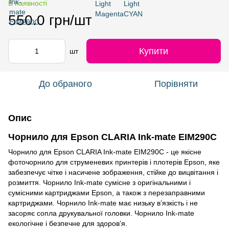
В наявності
550.0 грн/шт
Купити
шт
До обраного
Порівняти
Опис
Чорнило для Epson CLARIA Ink-mate EIM290C
Чорнило для Epson CLARIA Ink-mate EIM290C - це якісне
фоточорнило для струменевих принтерів і плотерів Epson, яке
забезпечує чітке і насичене зображення, стійке до вицвітання і
розмиття. Чорнило Ink-mate сумісне з оригінальними і
сумісними картриджами Epson, а також з перезаправними
картриджами. Чорнило Ink-mate має низьку в’язкість і не
засоряє сопла друкувальної головки. Чорнило Ink-mate
екологічне і безпечне для здоров’я.