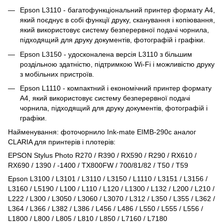
Epson L3110 - багатофункціональний принтер формату A4,
який поєднує в собі функції друку, сканування і копіювання,
який використовує систему безперервної подачі чорнила,
підходящий для друку документів, фотографій і графіки.
Epson L3150 - удосконалена версія L3110 з більшим
роздільною здатністю, підтримкою Wi-Fi і можливістю друку
з мобільних пристроїв.
Epson L1110 - компактний і економічний принтер формату
A4, який використовує систему безперервної подачі
чорнила, підходящий для друку документів, фотографій і
графіки.
Найменування: фоточорнило Ink-mate EIMB-290c аналог
CLARIA для принтерів і плотерів:
EPSON Stylus Photo R270 / R390 / RX590 / R290 / RX610 /
RX690 / 1390 / -1400 / TX800FW / 700/81/82 / T50 / Т59
Epson L3100 / L3101 / L3110 / L3150 / L1110 / L3151 / L3156 /
L3160 / L5190 / L100 / L110 / L120 / L1300 / L132 / L200 / L210 /
L222 / L300 / L3050 / L3060 / L3070 / L312 / L350 / L355 / L362 /
L364 / L366 / L382 / L386 / L456 / L486 / L550 / L555 / L556 /
L1800 / L800 / L805 / L810 / L850 / L7160 / L7180