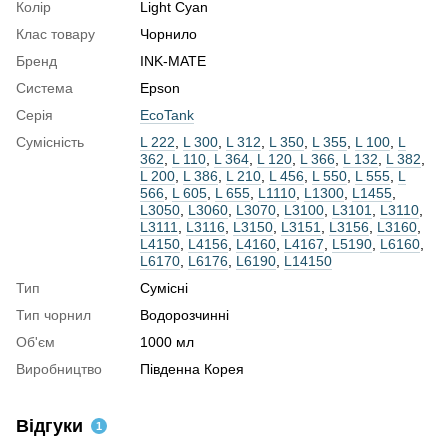
Колір
Light Cyan
Клас товару
Чорнило
Бренд
INK-MATE
Система
Epson
Серія
EcoTank
Сумісність
L 222
,
L 300
,
L 312
,
L 350
,
L 355
,
L 100
,
L
362
,
L 110
,
L 364
,
L 120
,
L 366
,
L 132
,
L 382
,
L 200
,
L 386
,
L 210
,
L 456
,
L 550
,
L 555
,
L
566
,
L 605
,
L 655
,
L1110
,
L1300
,
L1455
,
L3050
,
L3060
,
L3070
,
L3100
,
L3101
,
L3110
,
L3111
,
L3116
,
L3150
,
L3151
,
L3156
,
L3160
,
L4150
,
L4156
,
L4160
,
L4167
,
L5190
,
L6160
,
L6170
,
L6176
,
L6190
,
L14150
Тип
Сумісні
Тип чорнил
Водорозчинні
Об'єм
1000 мл
Виробництво
Південна Корея
Відгуки
1