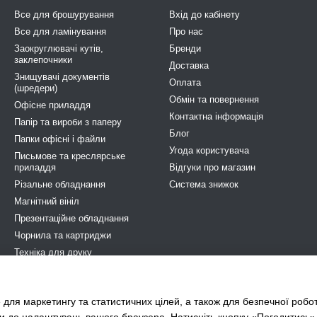
Все для брошурування
Вхід до кабінету
Все для ламінування
Про нас
Заокруглювачі кутів,
Бренди
заклепочники
Доставка
Знищувачі документів
Оплата
(шредери)
Обмін та повернення
Офісне приладдя
Контактна інформація
Папір та вироби з паперу
Блог
Папки офісні і файли
Угода користувача
Письмове та креслярське
приладдя
Відгуки про магазин
Різальне обладнання
Система знижок
Магнітний вініл
Презентаційне обладнання
Чорнила та картриджи
Техніка для друку
Побутова та професійна хімія
Електрообладнання
 для маркетингу та статистичних цілей, а також для безпечної робо
STOP COVID-19