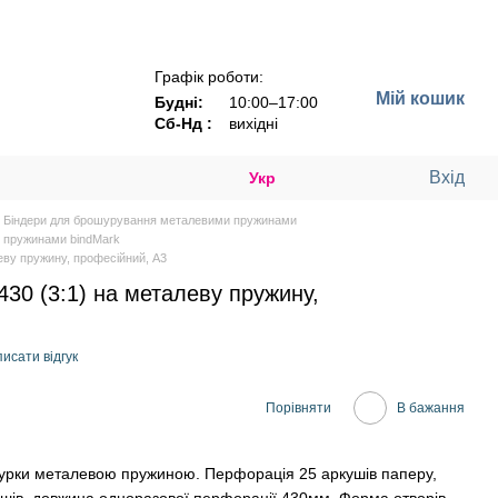
Графік роботи:
Мій кошик
Будні:
10:00–17:00
Сб-Нд :
вихідні
Вхід
Укр
Біндери для брошурування металевими пружинами
 пружинами bindMark
еву пружину, професійний, А3
30 (3:1) на металеву пружину,
исати відгук
Порівняти
В бажання
урки металевою пружиною. Перфорація 25 аркушів паперу,