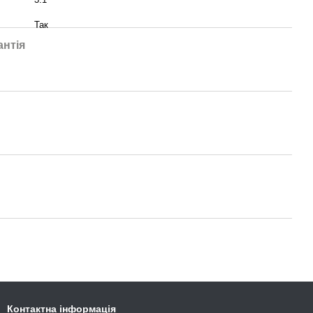
Так
антія
Контактна інформація