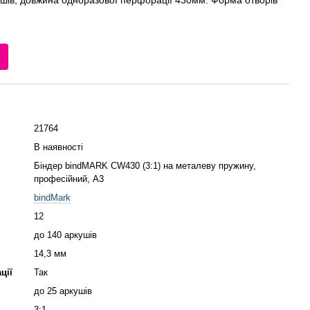
ушів, довжина одноразової перфорації 430мм. Форма отворів
21764
В наявності
Біндер bindMARK CW430 (3:1) на металеву пружину,
професійний, А3
bindMark
12
до 140 аркушів
14,3 мм
ції
Так
до 25 аркушів
3:1