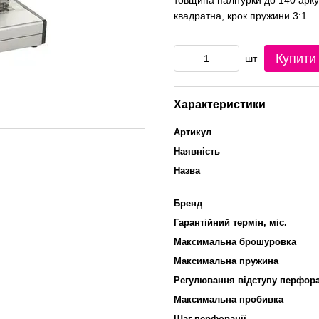
товщина палітурки до 140 арк
квадратна, крок пружини 3:1.
Купити
шт
Характеристики
Артикул
Наявність
Назва
Бренд
Гарантійний термін, міс.
Максимальна брошуровка
Максимальна пружина
Регулювання відступу перфора
Максимальна пробивка
Шаг перфорації