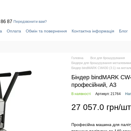
 86 87
Передзвонити вам?
а
Оплата
Обмін та повернення
Контактна інформація
Блог
уки про магазин
Система знижок
Головна
Все для брошурування
Біндери для брошурування металевими
Біндер bindMARK CW430 (3:1) на метал
Біндер bindMARK CW4
професійний, А3
В наявності
Артикул: 21764
Нап
27 057.0 грн/шт
Професійна машина для паліт