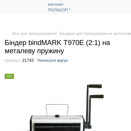
Все для брошурування
Біндери для брошурування металев
Біндер bindMARK T970E (2:1) на
металеву пружину
Артикул:
21742
Написати відгук
ХІТ