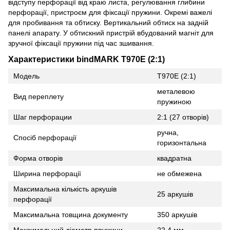
відступу перфорації від краю листа, регулювання глибини
перфорації, пристроєм для фіксації пружини. Окремі важелі
для пробивання та обтиску. Вертикальний обтиск на задній
панелі апарату. У обтискний пристрій вбудований магніт для
зручної фіксації пружини під час зшивання.
Характеристики bindMARK T970E (2:1)
Модель
T970E (2:1)
металевою
Вид переплету
пружиною
Шаг перфорации
2:1 (27 отворів)
ручна,
Спосіб перфорації
горизонтальна
Форма отворів
квадратна
Ширина перфорації
не обмежена
Максимальна кількість аркушів
25 аркушів
перфорації
Максимальна товщина документу
350 аркушів
Максимальний діаметр пружини
22.4 мм