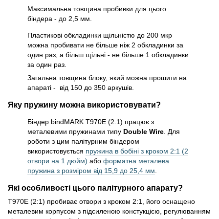
Максимальна товщина пробивки для цього
біндера - до 2,5 мм.
Пластикові обкладинки щільністю до 200 мкр
можна пробивати не більше ніж 2 обкладинки за
один раз, а більш щільні - не більше 1 обкладинки
за один раз.
Загальна товщина блоку, який можна прошити на
апараті - від 150 до 350 аркушів.
Яку пружину можна використовувати?
Біндер bindMARK T970E (2:1) працює з
металевими пружинами типу
Double Wire
. Для
роботи з цим палітурним біндером
використовується
пружина в бобіні з кроком 2:1 (2
отвори на 1 дюйм)
або
форматна металева
пружина з розміром від 15,9 до 25,4 мм
.
Які особливості цього палітурного апарату?
T970E (2:1) пробиває отвори з кроком 2:1, його оснащено
металевим корпусом з підсиленою констукцією, регулюванням