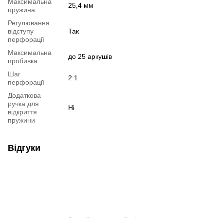
Максимальна
25,4 мм
пружина
Регулювання
відступу
Так
перфорації
Максимальна
до 25 аркушів
пробивка
Шаг
2:1
перфорації
Додаткова
ручка для
Ні
відкриття
пружини
Відгуки