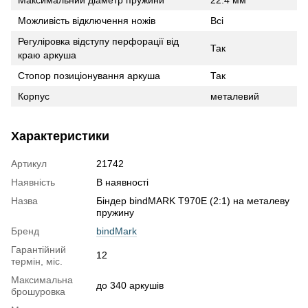
Можливість відключення ножів
Всі
Регуліровка відступу перфорації від
Так
краю аркуша
Стопор позиціонування аркуша
Так
Корпус
металевий
Характеристики
Артикул
21742
Наявність
В наявності
Назва
Біндер bindMARK Т970E (2:1) на металеву
пружину
Бренд
bindMark
Гарантійний
12
термін, міс.
Максимальна
до 340 аркушів
брошуровка