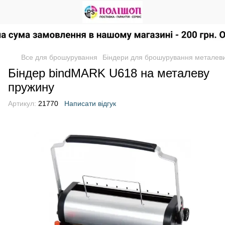
Все для брошурування
Біндери для брошурування металев
Біндер bindMARK U618 на металеву
пружину
Артикул:
21770
Написати відгук