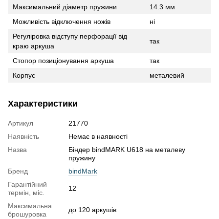
Максимальний діаметр пружини
14.3 мм
Можливість відключення ножів
ні
Регуліровка відступу перфорації від
так
краю аркуша
Стопор позиціонування аркуша
так
Корпус
металевий
Характеристики
Артикул
21770
Наявність
Немає в наявності
Назва
Біндер bindMARK U618 на металеву
пружину
Бренд
bindMark
Гарантійний
12
термін, міс.
Максимальна
до 120 аркушів
брошуровка