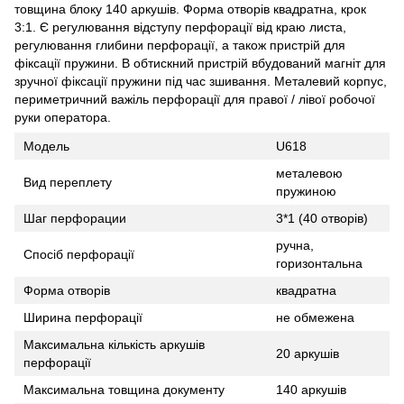
товщина блоку 140 аркушів. Форма отворів квадратна, крок
3:1. Є регулювання відступу перфорації від краю листа,
регулювання глибини перфорації, а також пристрій для
фіксації пружини. В обтискний пристрій вбудований магніт для
зручної фіксації пружини під час зшивання. Металевий корпус,
периметричний важіль перфорації для правої / лівої робочої
руки оператора.
Модель
U618
металевою
Вид переплету
пружиною
Шаг перфорации
3*1 (40 отворів)
ручна,
Спосіб перфорації
горизонтальна
Форма отворів
квадратна
Ширина перфорації
не обмежена
Максимальна кількість аркушів
20 аркушів
перфорації
Максимальна товщина документу
140 аркушів