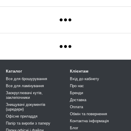
Каталог
Клієнтам
Все для брошурування
Вхід до кабінету
Все для ламінування
Про нас
Заокруглювачі кутів,
Бренди
заклепочники
Доставка
Знищувачі документів
Оплата
(шредери)
Обмін та повернення
Офісне приладдя
Контактна інформація
Папір та вироби з паперу
Блог
Папки офісні і файли