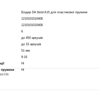
Біндер DA Ibind A15 для пластикової пружини
1210101010406
1210101010406
6
до 450 аркушів
до 15 аркушів
51 мм
9:16
ції
Ні
я пружини
Ні
антія