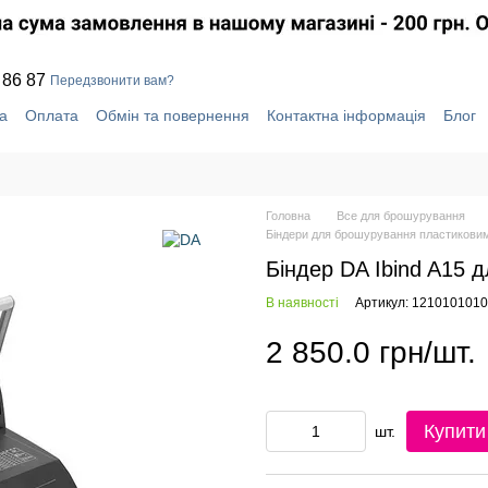
 86 87
Передзвонити вам?
а
Оплата
Обмін та повернення
Контактна інформація
Блог
уки про магазин
Система знижок
Головна
Все для брошурування
Біндери для брошурування пластикови
Біндер DA Ibind A15 
В наявності
Артикул: 121010101
2 850.0 грн/шт.
Купити
шт.