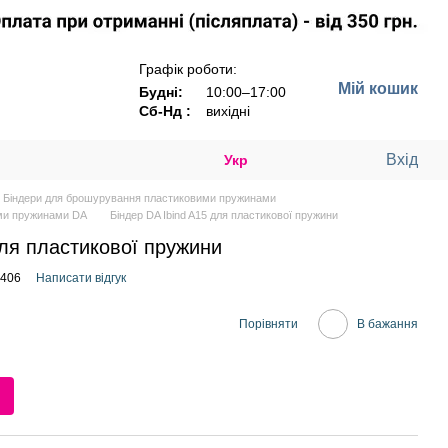
Графік роботи:
Мій кошик
Будні:
10:00–17:00
Сб-Нд :
вихідні
Вхід
Укр
Біндери для брошурування пластиковими пружинами
ми пружинами DA
Біндер DA Ibind A15 для пластикової пружини
для пластикової пружини
0406
Написати відгук
Порівняти
В бажання