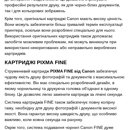
професійні результати друку, як для чорно-білих документів,
так і для кольорових зображень.
Крім того, оригінальні картриджі Canon мають високу цінність.
Вони можуть забезпечити більш тривалий термін експлуатації
принтера, оскільки вони розроблені спеціально для нього.
Використання оригінальних картриджів також допомагає
запобігти можливим проблемам, які можуть виникнути при
використанні некоригованих або неправильно вироблених
картриджів.
КАРТРИДЖІ PIXMA FINE
Струменевий картридж
PIXMA FINE від Canon
забезпечує
чудову якість друку фотографій та документів з максимальною
ефективністю. Він має спеціально розроблений дизайн, в
якому чорнильниці та друкуюча головка об'єднані в одному
блоку. Це дозволяє легко замінити картридж за лічені секунди.
Система картриджів FINE також забезпечує повну колірну
гаму, необхідну для друку фотографій і документів високої
якості. Вона гарантує високу швидкість друку, що особливо
важливо, коли кожна секунда на рахунку.
Окрім того, система подавання чорнил Canon FINE дуже