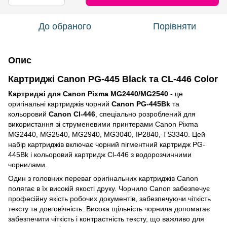
До обраного
Порівняти
Опис
Картриджі Canon PG-445 Black та CL-446 Color
Картриджі для Canon Pixma MG2440/MG2540
- це
оригінальні картриджів чорний
Canon PG-445Bk
та
кольоровий
Canon Cl-446
, спеціально розроблений для
використання зі струменевими принтерами Canon Pixma
MG2440, MG2540, MG2940, MG3040, IP2840, TS3340. Цей
набір картриджів включає чорний пігментний картридж PG-
445Bk і кольоровий картридж Cl-446 з водорозчинними
чорнилами.
Один з головних переваг оригінальних картриджів Canon
полягає в їх високій якості друку. Чорнило Canon забезпечує
професійну якість робочих документів, забезпечуючи чіткість
тексту та довговічність. Висока щільність чорнила допомагає
забезпечити чіткість і контрастність тексту, що важливо для