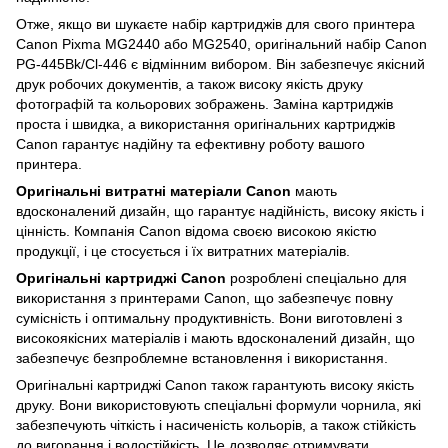
Отже, якщо ви шукаєте набір картриджів для свого принтера
Canon Pixma MG2440 або MG2540, оригінальний набір Canon
PG-445Bk/Cl-446 є відмінним вибором. Він забезпечує якісний
друк робочих документів, а також високу якість друку
фотографій та кольорових зображень. Заміна картриджів
проста і швидка, а використання оригінальних картриджів
Canon гарантує надійну та ефективну роботу вашого
принтера.
Оригінальні витратні матеріали Canon
мають
вдосконалений дизайн, що гарантує надійність, високу якість і
цінність. Компанія Canon відома своєю високою якістю
продукції, і це стосується і їх витратних матеріалів.
Оригінальні картриджі Canon
розроблені спеціально для
використання з принтерами Canon, що забезпечує повну
сумісність і оптимальну продуктивність. Вони виготовлені з
високоякісних матеріалів і мають вдосконалений дизайн, що
забезпечує безпроблемне встановлення і використання.
Оригінальні картриджі Canon також гарантують високу якість
друку. Вони використовують спеціальні формули чорнила, які
забезпечують чіткість і насиченість кольорів, а також стійкість
до вигорання і водостійкість. Це дозволяє отримувати