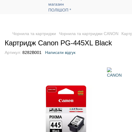
Чорнила та картриджи
Чорнила та картриджи CANON
Карт
Картридж Canon PG-445XL Black
Артикул:
8282B001
Написати відгук