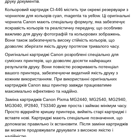
друку документів.
Кольоровий картридж Cl-446 містить три окремі резервуари з
чорнилом для кольорів cyan, magenta та yellow. Ці оригінальні
чорнила Canon мають спеціальну формулу, яка забезпечує
яскравість кольорів та реалістичну передачу, що особливо
важливо для друку фотографій та кольорових зображень.
Вони також забезпечують високу стійкість кольорів, що
дозволяє зберігати якість друку протягом тривалого часу.
Оригінальні картриджі Canon розроблені спеціально для
сумісних принтерів, що дозволяє досягти найкращих
результатів друку. Вони повністю розкривають потенціал
вашого принтера, забезпечуючи видатний якість друку з
кожним використанням. При використанні оригінальних
картриджів Canon ваш принтер завжди працюватиме
максимально ефективно та надійно.
Заміна картриджів Canon Pixma MG2440, MG2540, MG2940,
MG3040, IP2840, TS3340 дуже проста і займає мінімум часу.
Просто відкрийте кришку принтера, вийміть старі картриджі і
вставте нові. Картриджі мають спеціальне позначення, що
допомагає правильно їх встановити. Після заміни картриджів
ви можете продовжувати друкувати з високою якістю і
надійністю.