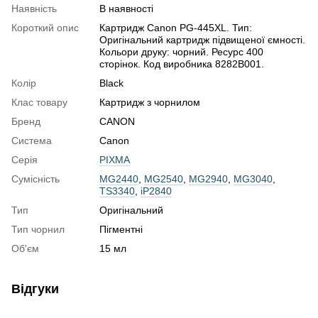
Наявність
В наявності
Короткий опис
Картридж Canon PG-445XL. Тип:
Оригінальний картридж підвищеної ємності.
Кольори друку: чорний. Ресурс 400
сторінок. Код виробника 8282B001.
Колір
Black
Клас товару
Картридж з чорнилом
Бренд
CANON
Система
Canon
Серія
PIXMA
Сумісність
MG2440
,
MG2540
,
MG2940
,
MG3040
,
TS3340
,
iP2840
Тип
Оригінальний
Тип чорнил
Пігментні
Об'єм
15 мл
Відгуки