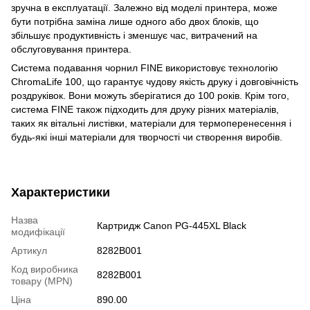
зручна в експлуатації. Залежно від моделі принтера, може
бути потрібна заміна лише одного або двох блоків, що
збільшує продуктивність і зменшує час, витрачений на
обслуговування принтера.
Система подавання чорнил FINE використовує технологію
ChromaLife 100, що гарантує чудову якість друку і довговічність
роздруківок. Вони можуть зберігатися до 100 років. Крім того,
система FINE також підходить для друку різних матеріалів,
таких як вітальні листівки, матеріали для термоперенесення і
будь-які інші матеріали для творчості чи створення виробів.
Характеристики
Назва
Картридж Canon PG-445XL Black
модифікації
Артикул
8282B001
Код виробника
8282B001
товару (MPN)
Ціна
890.00