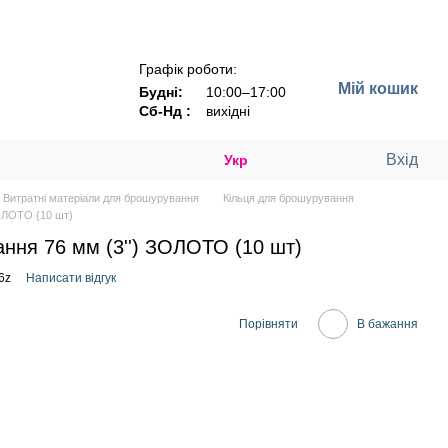
Графік роботи:
Мій кошик
Будні:
10:00–17:00
Сб-Нд :
вихідні
Вхід
Укр
Витратні матеріали для брошурування
Кільця для брошурування
ЗОЛОТО (10 шт)
ння 76 мм (3'') ЗОЛОТО (10 шт)
6z
Написати відгук
Порівняти
В бажання