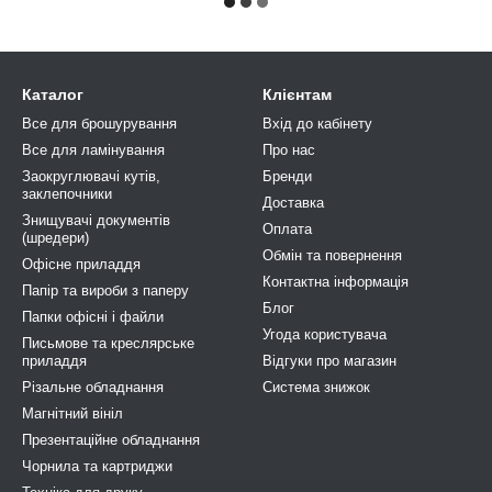
Каталог
Клієнтам
Все для брошурування
Вхід до кабінету
Все для ламінування
Про нас
Заокруглювачі кутів,
Бренди
заклепочники
Доставка
Знищувачі документів
Оплата
(шредери)
Обмін та повернення
Офісне приладдя
Контактна інформація
Папір та вироби з паперу
Блог
Папки офісні і файли
Угода користувача
Письмове та креслярське
приладдя
Відгуки про магазин
Різальне обладнання
Система знижок
Магнітний вініл
Презентаційне обладнання
Чорнила та картриджи