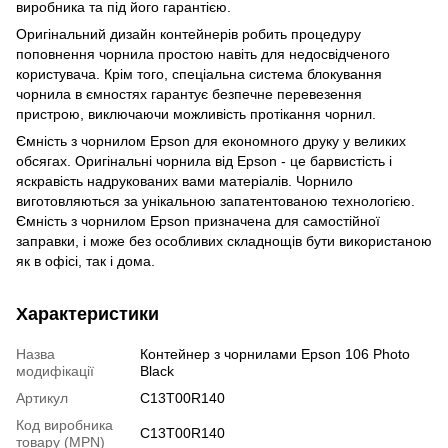
виробника та під його гарантією.
Оригінальний дизайн контейнерів робить процедуру
поповнення чорнила простою навіть для недосвідченого
користувача. Крім того, спеціальна система блокування
чорнила в ємностях гарантує безпечне перевезення
пристрою, виключаючи можливість протікання чорнил.
Ємність з чорнилом Epson для економного друку у великих
обсягах. Оригінальні чорнила від Epson - це барвистість і
яскравість надрукованих вами матеріалів. Чорнило
виготовляються за унікальною запатентованою технологією.
Ємність з чорнилом Epson призначена для самостійної
заправки, і може без особливих складнощів бути використаною
як в офісі, так і дома.
Характеристики
Назва
Контейнер з чорнилами Epson 106 Photo
модифікації
Black
Артикул
C13T00R140
Код виробника
C13T00R140
товару (MPN)