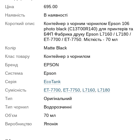
Ціна
695.00
Наявність
В наявності
Короткий опис
Контейнер з чорним чорнилом Epson 106
photo black (C13T00R140) для принтерів та
БФП Фабрика друку Epson L7160 / L7180 /
ET-7700 / ET-7750. Місткість - 70 мл
Колір
Matte Black
Клас товару
Контейнер з чорнилом
Бренд
EPSON
Система
Epson
Серія
EcoTank
Сумісність
ET-7700
,
ET-7750
,
L7160
,
L7180
Тип
Оригінальний
Тип чорнил
Водорозчинні
Об'єм
70 мл
Виробництво
Японія