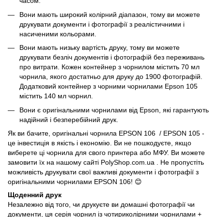
часом.
Вони мають широкий колірний діапазон, тому ви можете
друкувати документи і фотографії з реалістичними і
насиченими кольорами.
Вони мають низьку вартість друку, тому ви можете
друкувати безліч документів і фотографій без переживань
про витрати. Кожен контейнер з чорнилом містить 70 мл
чорнила, якого достатньо для друку до 1900 фотографій.
Додатковий контейнер з чорними чорнилами Epson 105
містить 140 мл чорнил.
Вони є оригінальними чорнилами від Epson, які гарантують
надійний і безперебійний друк.
Як ви бачите, оригінальні чорнила EPSON 106 / EPSON 105 -
це інвестиція в якість і економію. Ви не пошкодуєте, якщо
виберете ці чорнила для свого принтера або МФУ. Ви можете
замовити їх на нашому сайті PolyShop.com.ua . Не пропустіть
можливість друкувати свої важливі документи і фотографії з
оригінальними чорнилами EPSON 106! 😊
Щоденний друк
Незалежно від того, чи друкуєте ви домашні фотографії чи
документи, ця серія чорнил із чотириколірними чорнилами +