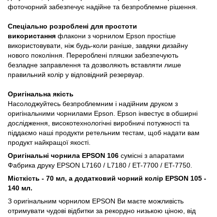
фоточорний забезпечує надійне та безпроблемне рішення.
Спеціально розроблені для простоти
використання
флакони з чорнилом Epson простіше
використовувати, ніж будь-коли раніше, завдяки дизайну
нового покоління. Перероблені пляшки забезпечують
безладне заправлення та дозволяють вставляти лише
правильний колір у відповідний резервуар.
Оригінальна якість
Насолоджуйтесь безпроблемним і надійним друком з
оригінальними чорнилами Epson. Epson інвестує в обширні
дослідження, високотехнологічні виробничі потужності та
піддаємо наші продукти ретельним тестам, щоб надати вам
продукт найкращої якості.
Оригінальні чорнила EPSON 106
сумісні з апаратами
Фабрика друку EPSON L7160 / L7180 / ET-7700 / ET-7750.
Місткість - 70 мл, а додатковий чорний колір EPSON 105 -
140 мл.
З оригінальним чорнилом EPSON Ви маєте можливість
отримувати чудові відбитки за рекордно низькою ціною, від