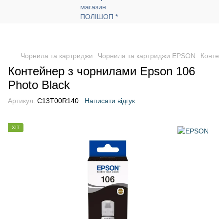
Чорнила та картриджи
Чорнила та картриджи EPSON
Конте
Контейнер з чорнилами Epson 106
Photo Black
Артикул:
C13T00R140
Написати відгук
ХІТ