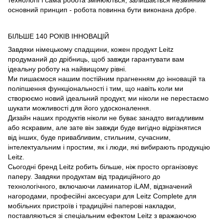
технології і сама робота змінюються, залишається незмінним
основний принцип - робота повинна бути виконана добре.
БІЛЬШЕ 140 РОКІВ ІННОВАЦІЙ
Завдяки німецькому спадщини, кожен продукт Leitz
продуманий до дрібниць, щоб завжди гарантувати вам
ідеальну роботу на найвищому рівні.
Ми пишаємося нашим постійним прагненням до інновацій та
поліпшення функціональності і тим, що навіть коли ми
створюємо новий ідеальний продукт, ми ніколи не перестаємо
шукати можливості для його удосконалення.
Дизайн наших продуктів ніколи не буває занадто вигадливим
або яскравим, але зате він завжди буде вигідно відрізнятися
від інших, буде привабливим, стильним, сучасним,
інтелектуальним і простим, як і люди, які вибирають продукцію
Leitz.
Сьогодні бренд Leitz робить більше, ніж просто організовує
паперу. Завдяки продуктам від традиційного до
технологічного, включаючи ламинатор iLAM, відзначений
нагородами, професійні аксесуари для Leitz Complete для
мобільних пристроїв і традиційні паперові накладки,
поставляються зі спеціальним ефектом Leitz з вражаючою