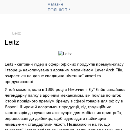
Leitz
Leitz
Leitz - світовий лідер в сфері офісних продуктів преміум-класу
і творець накопичувача з арочним механізмом Lever Arch File,
озирається на давнє спадщина німецької якості та
продуктивності.
У той момент, коли в 1896 році в Німеччині, Луї Ляйц винайшов
легендарну папку з арочним механізмом, він поклав початок
історії провідного преміум бренду в сфері товарів для офісу в
Європі. Широкий асортимент продукції, від традиційних
канцтоварів до сучасних аксесуарів для мобільних пристроїв,
опрацьовані до дрібниць, щоб відповідати найвищим
німецькими стандартами якості. Незважаючи на те, що