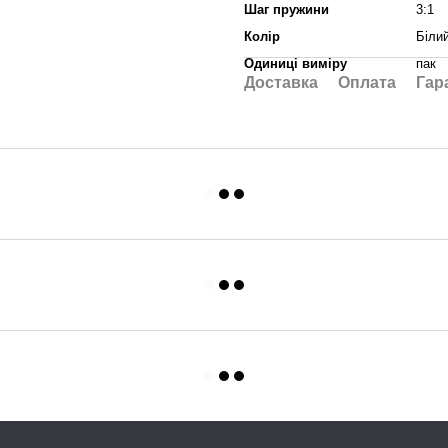
Шаг пружини
3:1
Колір
Біли
Одиниці виміру
пак
Доставка
Оплата
Гар