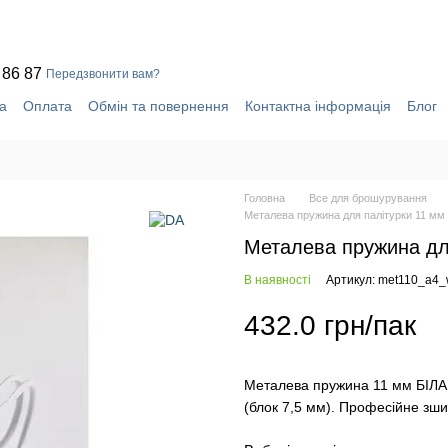
 86 87
Передзвонити вам?
а
Оплата
Обмін та повернення
Контактна інформація
Блог
уки про магазин
Система знижок
Головна
Все для брошурування
Металева пружина для палітурки 11 мм 
Металева пружина для
В наявності
Артикул: met110_a4
432.0 грн/пак
Металева пружина 11 мм БІЛА дл
(блок 7,5 мм). Професійне зши