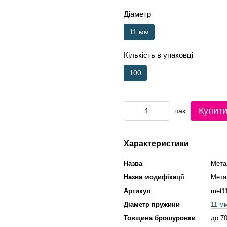
Діаметр
11 мм
Кількість в упаковці
100
Купит
пак
Характеристики
Назва
Мета
Назва модифікації
Мета
Артикул
met1
Діаметр пружини
11 м
Товщина брошуровки
до 7