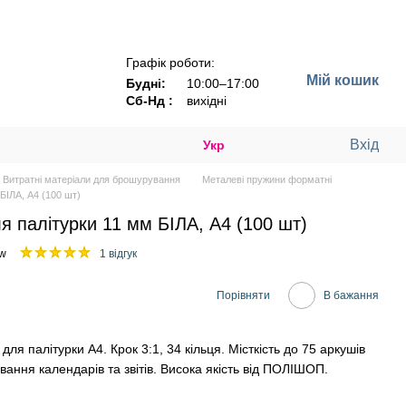
Графік роботи:
Мій кошик
Будні:
10:00–17:00
Сб-Нд :
вихідні
Вхід
Укр
Витратні матеріали для брошурування
Металеві пружини форматні
БІЛА, А4 (100 шт)
 палітурки 11 мм БІЛА, А4 (100 шт)
_w
1 відгук
Порівняти
В бажання
я палітурки А4. Крок 3:1, 34 кільця. Місткість до 75 аркушів
вання календарів та звітів. Висока якість від ПОЛІШОП.