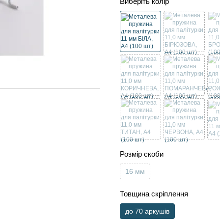
Виберіть колір
Розмір скоби
16 мм
Товщина скріплення
до 70 аркушів