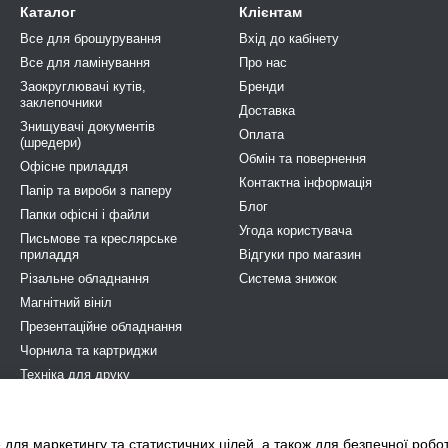
Каталог
Клієнтам
Все для брошурування
Вхід до кабінету
Все для ламінування
Про нас
Заокруглювачі кутів,
Бренди
заклепочники
Доставка
Знищувачі документів
Оплата
(шредери)
Обмін та повернення
Офісне приладдя
Контактна інформація
Папір та вироби з паперу
Блог
Папки офісні і файли
Угода користувача
Письмове та креслярське
приладдя
Відгуки про магазин
Різальне обладнання
Система знижок
Магнітний вініл
Презентаційне обладнання
Чорнила та картриджи
Техніка для друку
Побутова та професійна хімія
Електрообладнання
 для маркетингу та статистичних цілей, а також для безпечної робо
STOP COVID-19