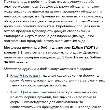
Призначена для роботи на будь-якому ручному та / або
електро-механічному брошурувальному обладнанні, також
може використовуватися на автоматизованому обладнанні з
невисокою швидкістю. Пружина виготовляється на сучасному
обладнанні виробництва німецької компанії Kugler-Womako з
дроту з нейлоновим покриттям. Виробничий процес і якість
готової продукції відповідають кращим європейським
стандартам. Сертифікована для виробництва будь-якої
поліграфічної продукції, в тому числі дитячих видань.
Металева пружина в бобіні діаметром 11,0мм (7/16") з
кроком 3:1
, виготовлена з високоякісного дроту. Дозволяє
переплітати матеріал товщиною до 9,0мм.
Намотка бобіни
34 000 петель
.
Металева пружина в бобіні випускається в 3 сортах:
Клас А (автомат)
- ідеальні характеристики форми та
кроку. Рекомендується для використання на автоматичних
лініях з високою швидкістю роботи.
Клас В (автомат / механіка)
- можуть мати незначну
кількість поривів пружини, без відхилення по кроку та
формі. Рекомендується для автоматичних та
напівавтоматичних брошурувальних ліній з середнею та