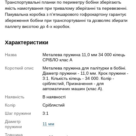
Транспортувальні планки по периметру бобіни зберігають
якість намотування при тривалому зберіганні та перевезенні.
Пакувальна коробка з п'ятишарового гофрокартону гарантує
збереження бобіни при транспортуванні та дозволяє збирати
паллету висотою до 4-х коробок.
Характеристики
Назва
Металева пружина 11,0 мм 34 000 кілець
СРІБЛО клас А
Короткий опис
Металева пружина для палітурки в бобіні.
Діаметр пружини - 11,0 мм. Крок пружини -
3:1. Кількість кілець - 34 000. Колір -
сріблястий, Призначення - для
автоматичних машин (клас А).
Наявність
В наявності
Колір
Сріблястий
Шаг пружини
3:1
Діаметр
11 мм
пружини
Товщина