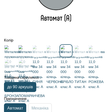
Колір
Товщина скріплення
до 90 аркушів
Призначення
Автомат
Механіка