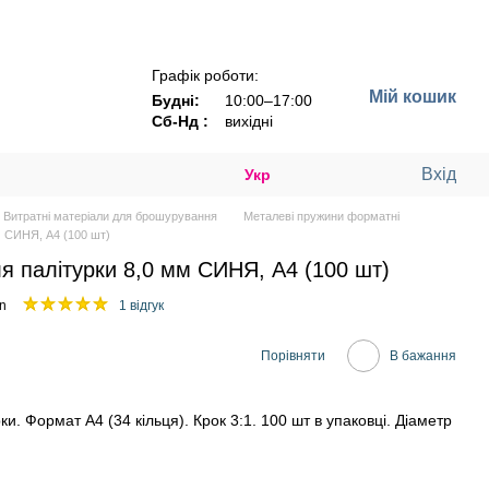
Графік роботи:
Мій кошик
Будні:
10:00–17:00
Сб-Нд :
вихідні
Вхід
Укр
Витратні матеріали для брошурування
Металеві пружини форматні
м СИНЯ, А4 (100 шт)
 палітурки 8,0 мм СИНЯ, А4 (100 шт)
n
1 відгук
Порівняти
В бажання
. Формат А4 (34 кільця). Крок 3:1. 100 шт в упаковці. Діаметр