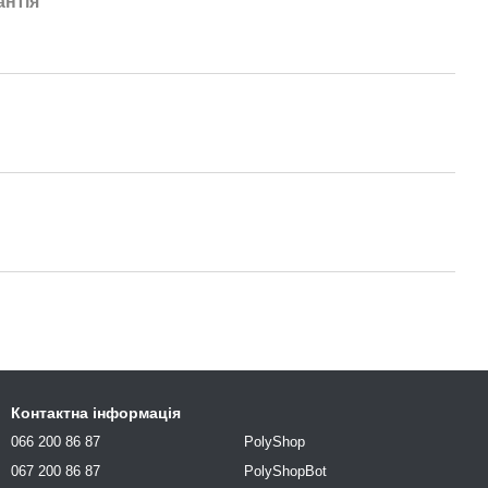
антія
Контактна інформація
066 200 86 87
PolyShop
067 200 86 87
PolyShopBot