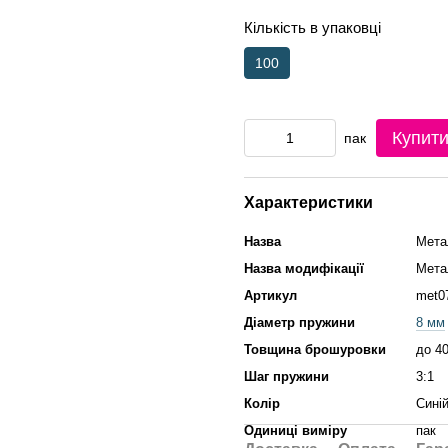
Кількість в упаковці
100
Купит
пак
Характеристики
Назва
Мета
Назва модифікації
Мета
Артикул
met0
Діаметр пружини
8 мм
Товщина брошуровки
до 4
Шаг пружини
3:1
Колір
Сині
Одиниці виміру
пак