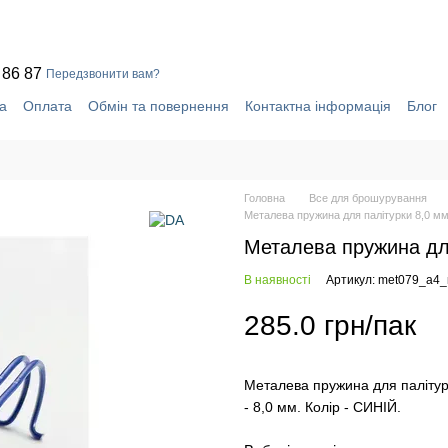
 86 87
Передзвонити вам?
а
Оплата
Обмін та повернення
Контактна інформація
Блог
уки про магазин
Система знижок
Головна
Все для брошурування
Металева пружина для палітурки 8,0 м
Металева пружина для
В наявності
Артикул: met079_a4_
285.0 грн/пак
Металева пружина для палітурки
- 8,0 мм. Колір - СИНІЙ.