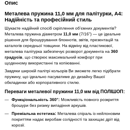
Опис
Металева пружина 11,0 мм для палітурки, А4:
Надійність та професійний стиль
Шукаєте надійний спосіб скріплення об’ємних документів?
Металева пружина діаметром
11,0 мм
(7/16") — це ідеальне
рішення для брошурування блокнотів, звітів, презентацій та
каталогів середньої товщини. На відміну від пластикової,
металева палітурка забезпечує розворот документа на
360
градусів
, що створює максимальний комфорт при
щоденному використанні та копіюванні.
Завдяки широкій палітрі кольорів Ви зможете легко підібрати
пружину, що ідеально пасуватиме до дизайну Вашої
обкладинки або корпоративного стилю.
Переваги металевої пружини 11,0 мм від ПОЛІШОП:
Функціональність 360°:
Можливість повного розкриття
брошури без ризику випадіння аркушів.
Преміальна естетика:
Металева спіраль із нейлоновим
покриттям надає виробам солідності та захищає дріт від
корозії.