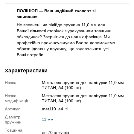
ПОЛІШОП — Ваш надійний експерт зі
зшивання.
Не впевнені, чи підійде пружина 11,0 мм для
Вашої кількості сторінок з урахуванням товщини
обкладинок? Зверніться до наших фахівців! Ми
професійно проконсультуємо Вас та допоможемо
обрати ідеальну пружину, що задовольнить усі
Ваші потреби.
Характеристики
Назва
Металева пружина для палітурки 11,0 мм
ТИТАН, А4 (100 шт)
Назва
Металева пружина для палітурки 11,0 мм
модифікації
ТИТАН, А4 (100 шт)
Артикул
met110_a4_ti
Діаметр
11 мм
пружини
Товщина
до 70 аркушів