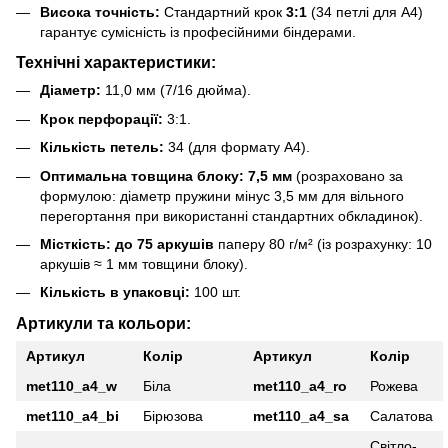
Висока точність:
Стандартний крок
3:1
(34 петлі для А4)
гарантує сумісність із професійними біндерами.
Технічні характеристики:
Діаметр:
11,0 мм (7/16 дюйма).
Крок перфорації:
3:1.
Кількість петель:
34 (для формату А4).
Оптимальна товщина блоку:
7,5 мм
(розраховано за
формулою: діаметр пружини мінус 3,5 мм для вільного
перегортання при використанні стандартних обкладинок).
Місткість:
до 75 аркушів
паперу 80 г/м² (із розрахунку: 10
аркушів ≈ 1 мм товщини блоку).
Кількість в упаковці:
100 шт.
Артикули та кольори:
Артикул
Колір
Артикул
Колір
met110_a4_w
Біла
met110_a4_ro
Рожева
met110_a4_bi
Бірюзова
met110_a4_sa
Салатова
Світло-