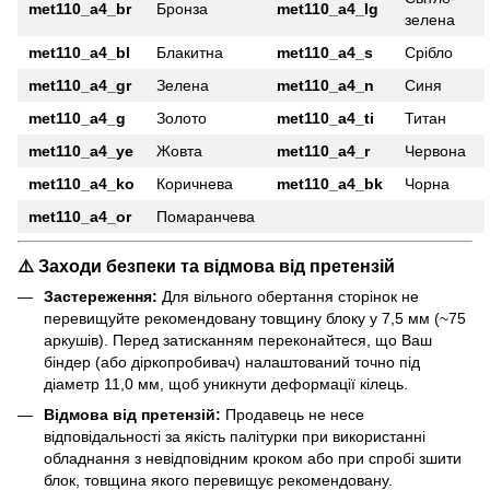
met110_a4_br
Бронза
met110_a4_lg
зелена
met110_a4_bl
Блакитна
met110_a4_s
Срібло
met110_a4_gr
Зелена
met110_a4_n
Синя
met110_a4_g
Золото
met110_a4_ti
Титан
met110_a4_ye
Жовта
met110_a4_r
Червона
met110_a4_ko
Коричнева
met110_a4_bk
Чорна
met110_a4_or
Помаранчева
⚠️ Заходи безпеки та відмова від претензій
Застереження:
Для вільного обертання сторінок не
перевищуйте рекомендовану товщину блоку у 7,5 мм (~75
аркушів). Перед затисканням переконайтеся, що Ваш
біндер (або діркопробивач) налаштований точно під
діаметр 11,0 мм, щоб уникнути деформації кілець.
Відмова від претензій:
Продавець не несе
відповідальності за якість палітурки при використанні
обладнання з невідповідним кроком або при спробі зшити
блок, товщина якого перевищує рекомендовану.