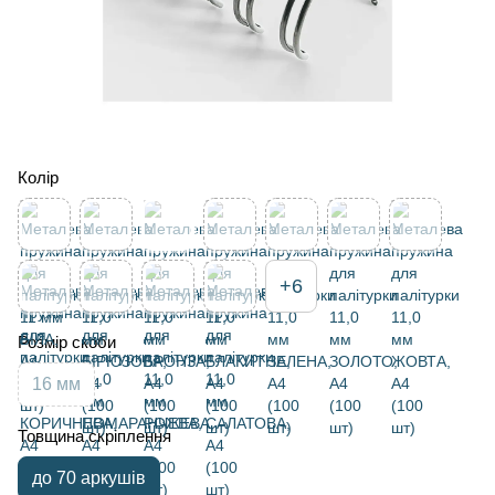
Колір
+6
Розмір скоби
16 мм
Товщина скріплення
до 70 аркушів