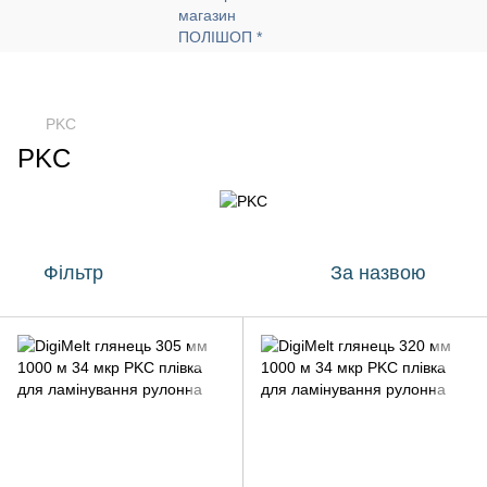
PKC
PKC
Фільтр
За назвою