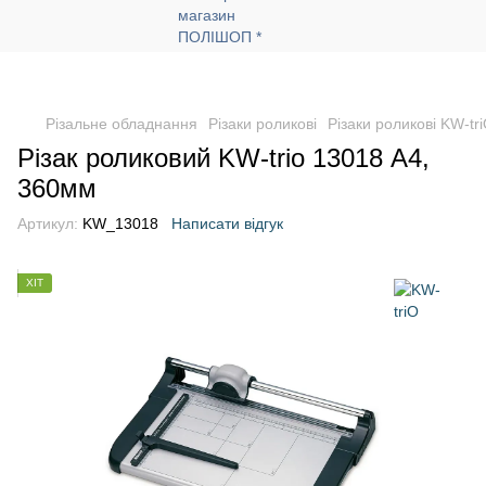
Різальне обладнання
Різаки роликові
Різаки роликові KW-tr
Різак роликовий KW-trio 13018 А4,
360мм
Артикул:
KW_13018
Написати відгук
ХІТ