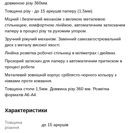
довжиною різу 360мм.
Товщина різу - до 15 аркушів паперу (1,5мм).
Міцний і безпечний механізм з великою металевою
стільницею, комфортною лінійкою, автоматичним затискачем
паперу в процесі різу та рухомим упором.
Зручний ріжучий механізм. Замінний самозагострювальний
диск з металу високої якості.
Лінійна розмітка робочої стільниці в міліметрах і дюймах.
Прозорий затискач для паперу з автоматичним притиском в
процесі роботи.
Металевий зовнішній корпус сріблясто-чорного кольору з
ніжками проти ковзання.
Товщина стопи 1,5мм. Довжина різу 360 мм. Розмітка
форматів A6-A4.
Характеристики
Товщина
до 15 аркушів
різання