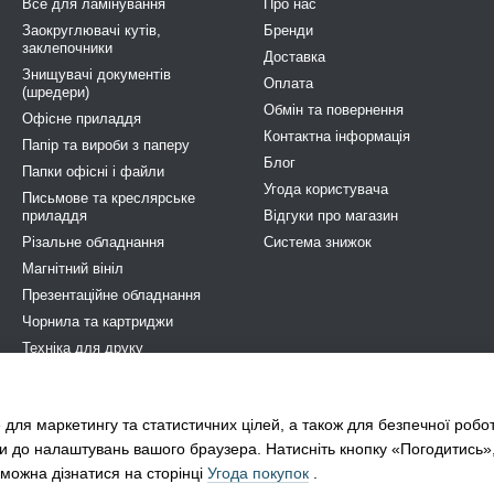
Все для ламінування
Про нас
Заокруглювачі кутів,
Бренди
заклепочники
Доставка
Знищувачі документів
Оплата
(шредери)
Обмін та повернення
Офісне приладдя
Контактна інформація
Папір та вироби з паперу
Блог
Папки офісні і файли
Угода користувача
Письмове та креслярське
приладдя
Відгуки про магазин
Різальне обладнання
Система знижок
Магнітний вініл
Презентаційне обладнання
Чорнила та картриджи
Техніка для друку
Побутова та професійна хімія
Електрообладнання
 для маркетингу та статистичних цілей, а також для безпечної робо
STOP COVID-19
и до налаштувань вашого браузера. Натисніть кнопку «Погодитись»
можна дізнатися на сторінці
Угода покупок
.