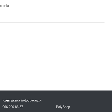
антія
Контактна інформація
066 200 86 87
PolyShop