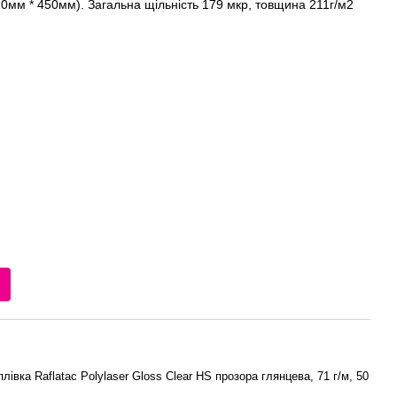
0мм * 450мм). Загальна щільність 179 мкр, товщина 211г/м2
івка Raflatac Polylaser Gloss Clear HS прозора глянцева, 71 г/м, 50