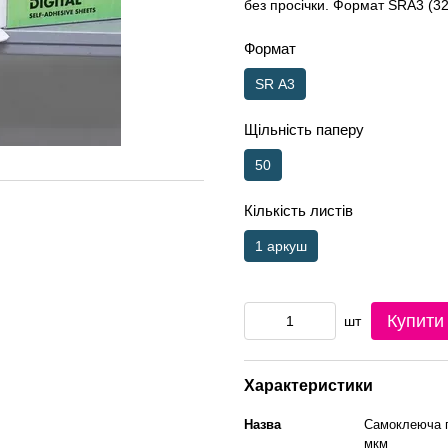
без просічки. Формат SRA3 (32
Формат
SR А3
Щільність паперу
50
Кількість листів
1 аркуш
Купити
шт
Характеристики
Назва
Самоклеюча пл
мкм