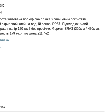
GX
4
остабілізована поліефірна плівка з глянцевим покриттям.
 акриловий клей на водній основі DP37. Підкладка: білий
рафт-папір 120 г/м2 без просічки. Формат SRA3 (320мм * 450мм).
ьність 179 мкр, товщина 211г/м2
лівка
к
руку