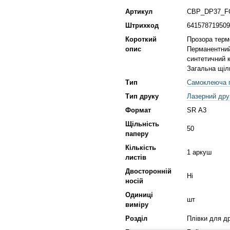
Артикул
CBP_DP37_F
Штрихкод
641578719509
Короткий
Прозора терм
опис
Перманентний
синтетичний к
Загальна щіл
Тип
Самоклеюча п
Тип друку
Лазерний дру
Формат
SR А3
Щільність
50
паперу
Кількість
1 аркуш
листів
Двосторонній
Ні
носій
Одиниці
шт
виміру
Розділ
Плівки для д