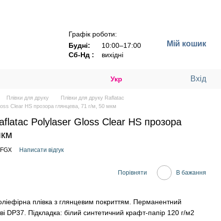
Графік роботи:
Мій кошик
Будні:
10:00–17:00
Сб-Нд :
вихідні
Вхід
Укр
Плівки для друку
Плівки для друку Raflatac
loss Clear HS прозора глянцева, 71 г/м, 50 мкм
latac Polylaser Gloss Clear HS прозора
мкм
_FGX
Написати відгук
Порівняти
В бажання
оліефірна плівка з глянцевим покриттям. Перманентний
ві DP37. Підкладка: білий синтетичний крафт-папір 120 г/м2