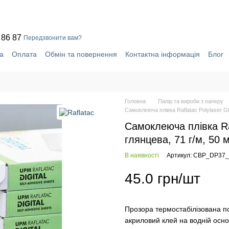
 86 87
Передзвонити вам?
а
Оплата
Обмін та повернення
Контактна інформація
Блог
уки про магазин
Система знижок
Головна
Папір та вироби з паперу
Самоклеюча плівка Raflatac Polylaser G
Самоклеюча плівка Raf
глянцева, 71 г/м, 50 
В наявності
Артикул: CBP_DP37
45.0 грн/шт
Прозора термостабілізована п
акриловий клей на водній осно