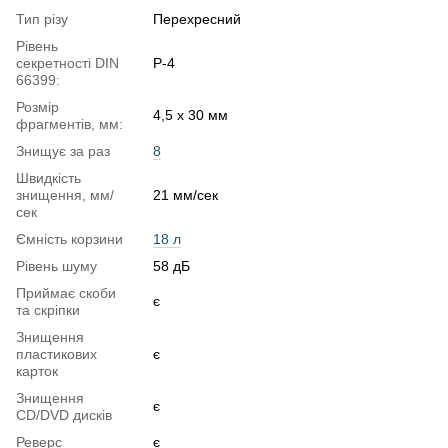
Тип різу
Перехресний
Рівень
секретності DIN
P-4
66399:
Розмір
4,5 x 30 мм
фрагментів, мм:
Знищує за раз
8
Швидкість
знищення, мм/
21 мм/сек
сек
Ємність корзини
18 л
Рівень шуму
58 дБ
Приймає скоби
є
та скріпки
Знищення
пластикових
є
карток
Знищення
є
CD/DVD дисків
Реверс
є