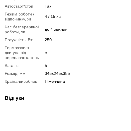
Автостарт/стоп
Так
Режим роботи /
4 / 15 хв
відпочинку, хв
Час безперервної
до 4 хвилин
роботы, хв
Потужність, Вт:
250
Термозахист
двигуна від
є
перенавантажень
Вага, кг
5
Розмір, мм
345x245x385
Країна-виробник
Німеччина
Відгуки