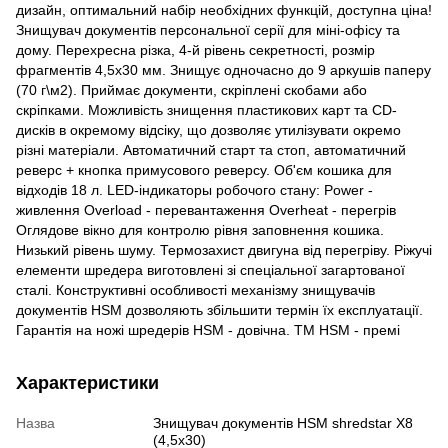
дизайн, оптимальний набір необхідних функцій, доступна ціна!
Знищувач документів персональної серії для міні-офісу та
дому. Перехресна різка, 4-й рівень секретності, розмір
фрагментів 4,5х30 мм. Знищує одночасно до 9 аркушів паперу
(70 г\м2). Приймає документи, скріплені скобами або
скріпками. Можливість знищення пластикових карт та CD-
дисків в окремому відсіку, що дозволяє утилізувати окремо
різні матеріали. Автоматичний старт та стоп, автоматичний
реверс + кнопка примусового реверсу. Об'єм кошика для
відходів 18 л. LED-індикаторы робочого стану: Power -
живлення Overload - перевантаження Overheat - перегрів
Оглядове вікно для контролю рівня заповнення кошика.
Низький рівень шуму. Термозахист двигуна від перегріву. Ріжучі
елементи шредера виготовлені зі спеціальної загартованої
сталі. Конструктивні особливості механізму знищувачів
документів HSM дозволяють збільшити термін їх експлуатації.
Гарантія на ножі шредерів HSM - довічна. ТМ HSM - премі
Характеристики
Назва
Знищувач документів HSM shredstar X8
(4,5x30)