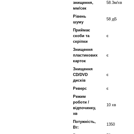
знищення,
58.3м/хв
мм/сек
Рівень
58 дБ
шуму
Приймає
скоби та
є
скріпки
Знищення
пластикових
є
карток
Знищення
CD/DVD
є
дисків
Реверс
є
Режим
роботи /
10 хв
відпочинку,
хв
Потужність,
1350
Вт: