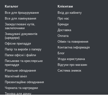
Каталог
Клієнтам
Все для брошурування
Вхід до кабінету
Все для ламінування
Про нас
Заокруглювачі кутів,
Бренди
заклепочники
Доставка
Знищувачі документів
Оплата
(шредери)
Обмін та повернення
Офісне приладдя
Контактна інформація
Папір та вироби з паперу
Блог
Папки офісні і файли
Угода користувача
Письмове та креслярське
приладдя
Відгуки про магазин
Різальне обладнання
Система знижок
Магнітний вініл
Презентаційне обладнання
Чорнила та картриджи
Техніка для друку
Побутова та професійна хімія
Електрообладнання