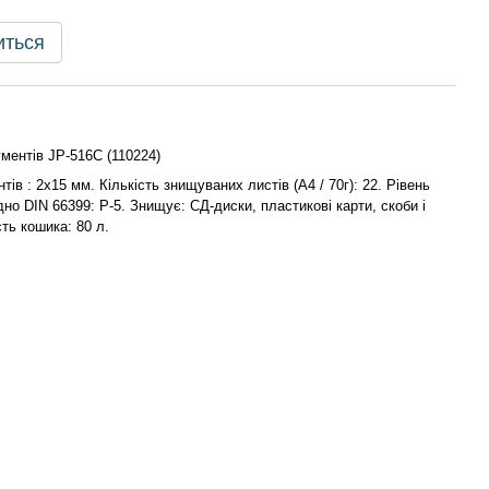
иться
ментів JP-516C (110224)
тів : 2х15 мм. Кількість знищуваних листів (А4 / 70г): 22. Рівень
ідно DIN 66399: Р-5. Знищує: СД-диски, пластикові карти, скоби і
сть кошика: 80 л.