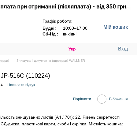
Графік роботи:
Мій кошик
Будні:
10:00–17:00
Сб-Нд :
вихідні
Вхід
Укр
едери)
Знищувачі документів (шредери) WALLNER
 JP-516C (110224)
24
Написати відгук
Порівняти
В бажання
лькість знищуваних листів (А4 / 70г): 22. Рівень секретності
СД-диски, пластикові карти, скоби і скріпки. Місткість кошика: