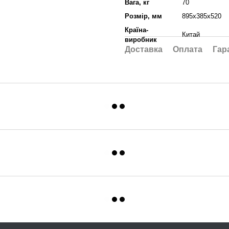
Вага, кг
70
Розмір, мм
895х385х520
Країна-
Китай
виробник
Доставка
Оплата
Гар