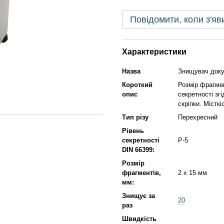
Повідомити, коли з'яв
Характеристики
Назва
Знищувач доку
Короткий
Розмір фрагмен
опис
секретності зг
скріпки. Місткі
Тип різу
Перехресний
Рівень
секретності
P-5
DIN 66399:
Розмір
фрагментів,
2 x 15 мм
мм:
Знищує за
20
раз
Швидкість