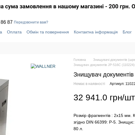
 86 87
Передзвонити вам?
а
Оплата
Обмін та повернення
Контактна інформація
Блог
уки про магазин
Система знижок
Головна
Знищувачі документів (шр
Знищувач документів JP-516C (110224)
Знищувач документів
Немає в наявності
Артикул: 1102
32 941.0 грн/шт
Розмір фрагментів : 2х15 мм. Кі
згідно DIN 66399: Р-5. Знищує: 
80 л.